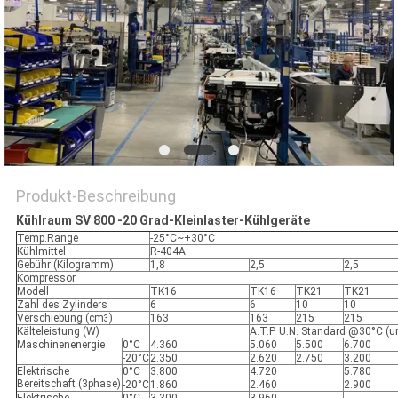
Produkt-Beschreibung
Kühlraum SV 800 -20 Grad-Kleinlaster-Kühlgeräte
Temp.Range
-25°C~+30°C
Kühlmittel
R-404A
Gebühr (Kilogramm)
1,8
2,5
2,5
Kompressor
Modell
TK16
TK16
TK21
TK21
Zahl des Zylinders
6
6
10
10
Verschiebung (cm
)
163
163
215
215
3
Kälteleistung (W)
A.T.P. U.N. Standard @30°C (
Maschinenenergie
0°C
4.360
5.060
5.500
6.700
-20°C
2.350
2.620
2.750
3.200
Elektrische
0°C
3.800
4.720
5.780
Bereitschaft (3phase)
-20°C
1.860
2.460
2.900