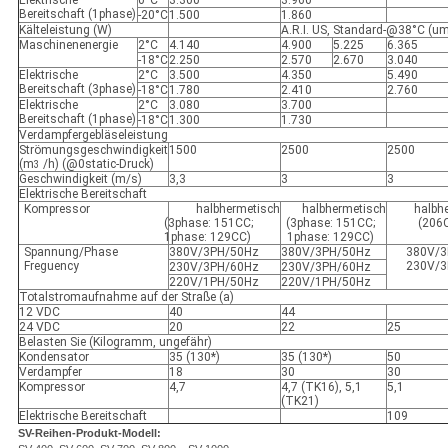
Elektrische
0°C
3.300
3.960
Bereitschaft (1phase)
-20°C
1.500
1.860
Kälteleistung (W)
A.R.I. US, Standard-@38°C (u
Maschinenenergie
2°C
4.140
4.900
5.225
6.365
-18°C
2.250
2.570
2.670
3.040
Elektrische
2°C
3.500
4.350
5.490
Bereitschaft (3phase)
-18°C
1.780
2.410
2.760
Elektrische
2°C
3.080
3.700
Bereitschaft (1phase)
-18°C
1.300
1.730
Verdampfergebläseleistung
Strömungsgeschwindigkeit
1500
2500
2500
(m
/h) (@0static-Druck)
3
Geschwindigkeit (m/s)
3,3
3
3
Elektrische Bereitschaft
Kompressor
halbhermetisch
halbhermetisch
halbh
(3phase: 151CC;
(3phase: 151CC;
(206
1phase: 129CC)
1phase: 129CC)
Spannung/Phase
380V/3PH/50Hz
380V/3PH/50Hz
380V/3
Freguency
230V/3
230V/3PH/60Hz
230V/3PH/60Hz
220V/1PH/50Hz
220V/1PH/50Hz
Totalstromaufnahme auf der Straße (a)
12 VDC
40
44
24 VDC
20
22
25
Belasten Sie (Kilogramm, ungefähr)
Kondensator
35 (130*)
35 (130*)
50
Verdampfer
18
30
30
Kompressor
4,7
4,7 (TK16), 5,1
5,1
(TK21)
Elektrische Bereitschaft
109
SV-Reihen-Produkt-Modell: