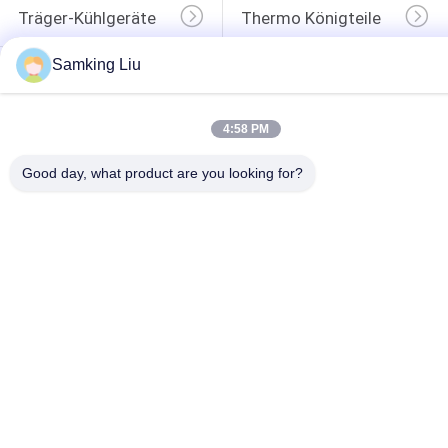
Träger-Kühlgeräte
Thermo Königteile
Samking Liu
Träger-Abkühlungs-
Thermo König 
Teile
Refrigerated Truck
Thermo König T 
Isuzu Refrigerated 
4:58 PM
Series
Truck
Good day, what product are you looking for?