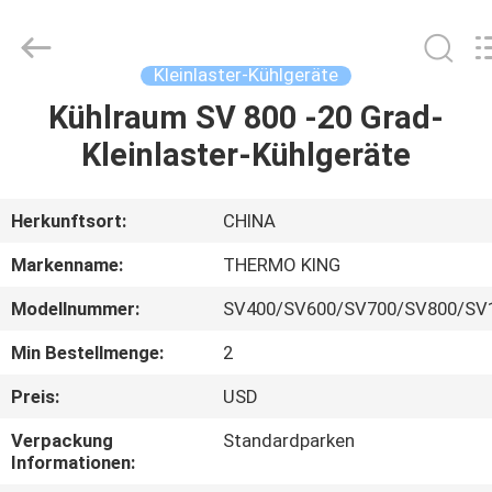
YANGTZE
MOTORS
INDUSTRY
CO.,
LIMITED.
Kleinlaster-Kühlgeräte
All
Rights
Kühlraum SV 800 -20 Grad-
ZU
Reserved.
Kleinlaster-Kühlgeräte
HAUSE
PRODUKTE
Herkunftsort:
CHINA
Markenname:
THERMO KING
ÜBER
Modellnummer:
SV400/SV600/SV700/SV800/SV
UNS
Min Bestellmenge:
2
WERKSBESICHTIGUNG
Preis:
USD
Verpackung
Standardparken
Informationen:
QUALITÄTSKONTROLLE