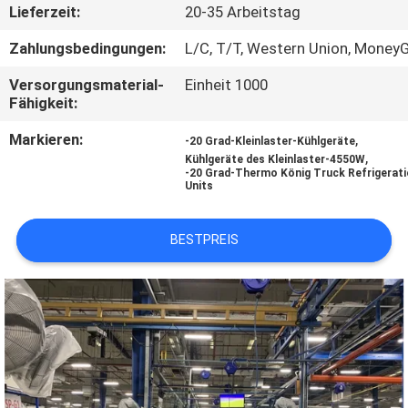
Lieferzeit:
20-35 Arbeitstag
KONTAKT
Zahlungsbedingungen:
L/C, T/T, Western Union, Money
MIT
Versorgungsmaterial-
Einheit 1000
UNS
Fähigkeit:
Markieren:
,
-20 Grad-Kleinlaster-Kühlgeräte
NEUIGKEITEN
,
Kühlgeräte des Kleinlaster-4550W
-20 Grad-Thermo König Truck Refrigerat
Units
RECHTSSACHEN
BESTPREIS
SITEMAP
DATENSCHUTZRICHTLINIE