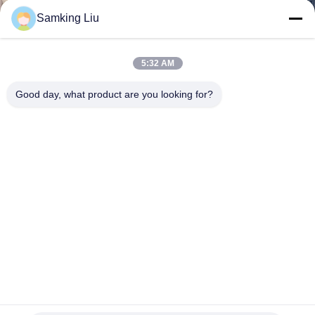
Samking Liu
KONTAKT
MIT
5:32 AM
UNS
Good day, what product are you looking for?
NEUIGKEITEN
RECHTSSACHEN
SITEMAP
DATENSCHUTZRICHTLINIE
Van Refrigeration Kits For Cold-Speicher des
Temperaturüberwachungs-Euro-4
Thermo König Van Refrigeration Units
2021-12-09