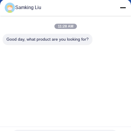
Samking Liu
KONTAKT
MIT
11:28 AM
UNS
Good day, what product are you looking for?
NEUIGKEITEN
RECHTSSACHEN
SITEMAP
DATENSCHUTZRICHTLINIE
Reihen-halb Anhänger-Kühlgeräte 5000m3 h SLXI für LKW
Halb Anhänger-Kühlgeräte
2021-12-09