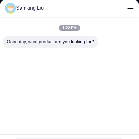
Samking Liu
KONTAKT
MIT
1:22 PM
UNS
Good day, what product are you looking for?
NEUIGKEITEN
RECHTSSACHEN
SITEMAP
DATENSCHUTZRICHTLINIE
Kühlraum-Träger-Kühlgerät-ölfreies vorderes