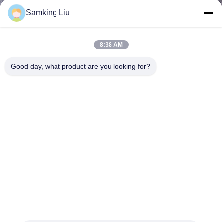
Samking Liu
KONTAKT
MIT
8:38 AM
UNS
Good day, what product are you looking for?
NEUIGKEITEN
RECHTSSACHEN
SITEMAP
DATENSCHUTZRICHTLINIE
Original Carrier Kompressor 24V KP32 Modell 18-10190-
99SL Teilenummer 2B Riemenscheibe