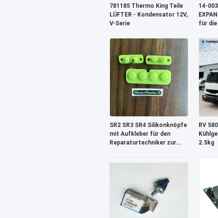
781185 Thermo King Teile
14-003
LÜFTER - Kondensator 12V,
EXPANS
V-Serie
für die
Anhäng
SR2 SR3 SR4 Silikonknöpfe
RV 580
mit Aufkleber für den
Kühlge
Reparaturtechniker zur
2.5kg
Reparatur der SR2, SR3
Steuerung THREMO KING
SB 210 SB 230