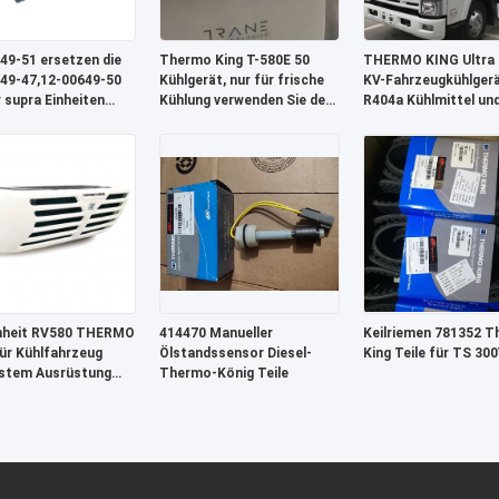
49-51 ersetzen die
Thermo King T-580E 50
THERMO KING Ultra 
49-47,12-00649-50
Kühlgerät, nur für frische
KV-Fahrzeugkühlgerä
r supra Einheiten
Kühlung verwenden Sie den
R404a Kühlmittel un
 supra 750, Supra
TK16 Kompressor TK374
elektrischem Standb
0 Logic Board
Motor
rung
nheit RV580 THERMO
414470 Manueller
Keilriemen 781352 
ür Kühlfahrzeug
Ölstandssensor Diesel-
King Teile für TS 300
stem Ausrüstung
Thermo-König Teile
Fleisch Fisch Eis