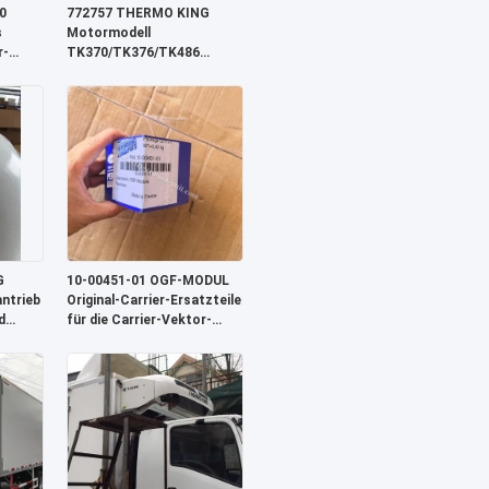
0
772757 THERMO KING
s
Motormodell
r-
TK370/TK376/TK486
lere &
Wasserpumpe V-
ere
Riemenscheibe
ohne
Alternativteile
G
10-00451-01 OGF-MODUL
ntrieb
Original-Carrier-Ersatzteile
d
für die Carrier-Vektor-
HE19-Kühleinheit verfügbar