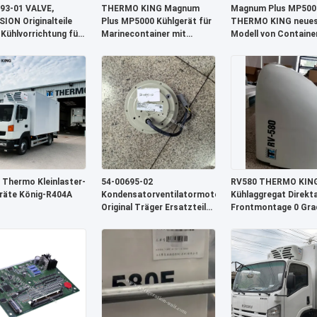
93-01 VALVE,
THERMO KING Magnum
Magnum Plus MP500
ION Originalteile
Plus MP5000 Kühlgerät für
THERMO KING neue
 Kühlvorrichtung für
Marinecontainer mit
Modell von Containe
er des Typs He19
automatischer Auftauchen
Kühleinheiten, schnel
und geringer
bessere und günstig
Geräuschbelastung für
Marine-Kühleinheit 
hohe Energieeffizienz
Generator
 Thermo Kleinlaster-
54-00695-02
RV580 THERMO KIN
räte König-R404A
Kondensatorventilatormotor
Kühlaggregat Direkta
Original Träger Ersatzteile
Frontmontage 0 Gra
zur Verfügung für Vektor
Kleintransporter
HE19 Kühleinheit
Kühlaggregate