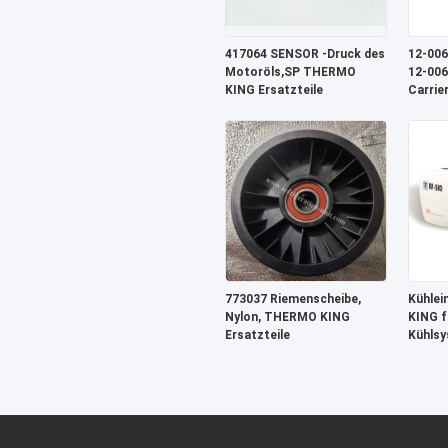
417064 SENSOR -Druck des
12-006
Motoröls,SP THERMO
12-006
KING Ersatzteile
Carrie
Modell
422 45
Steue
773037 Riemenscheibe,
Kühlei
Nylon, THERMO KING
KING f
Ersatzteile
Kühlsy
halten 
frisch