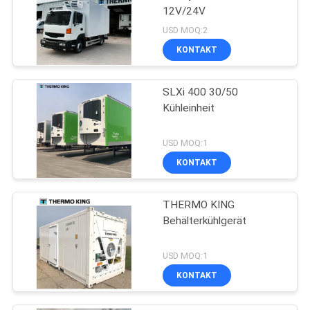
12V/24V
USD MOQ:2
KONTAKT
SLXi 400 30/50
Kühleinheit
USD MOQ:1
KONTAKT
THERMO KING
Behälterkühlgerät
USD MOQ:1
KONTAKT