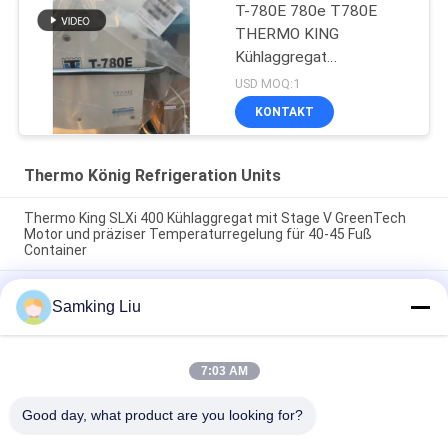
T-780E 780e T780E
THERMO KING
Kühlaggregat
Elektrolüfter mit
USD MOQ:1
Dieselmotor mit
KONTAKT
elektrischem Standby
hergestellt in China
Thermo König Refrigeration Units
Thermo King SLXi 400 Kühlaggregat mit Stage V GreenTech
Motor und präziser Temperaturregelung für 40-45 Fuß
Container
Modell Legend L-1880 30/50 THERMO KING neue
Samking Liu
Anhängerkühlvorrichtung Asien-Pazifik-Markt bessere
Kraftstoffeinsparung und bessere Kühlleistung
T-880 Pro T-80 T-680Pro/T-780Pro/T-1080Pro/T-1280Pro
7:03 AM
Kühlanlagen-Einheit für Kühltransporter mit
Eigenstromversorgung Thermo King
Good day, what product are you looking for?