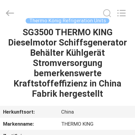
YANGTZE
MOTORS
INDUSTRY
CO.,
LIMITED.
Thermo König Refrigeration Units
All
Rights
SG3500 THERMO KING
ZU
Reserved.
Dieselmotor Schiffsgenerator
HAUSE
Behälter Kühlgerät
PRODUKTE
Stromversorgung
bemerkenswerte
ÜBER
Kraftstoffeffizienz in China
UNS
Fabrik hergestellt
WERKSBESICHTIGUNG
Herkunftsort:
China
Markenname:
THERMO KING
QUALITÄTSKONTROLLE