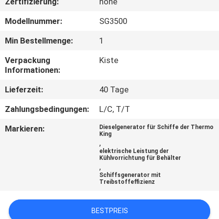
Zertifizierung:
none
KONTAKT
Modellnummer:
SG3500
MIT
Min Bestellmenge:
1
UNS
Verpackung
Kiste
Informationen:
NEUIGKEITEN
Lieferzeit:
40 Tage
Zahlungsbedingungen:
L/C, T/T
RECHTSSACHEN
Markieren:
Dieselgenerator für Schiffe der Thermo
King
,
SITEMAP
elektrische Leistung der
Kühlvorrichtung für Behälter
,
Schiffsgenerator mit
DATENSCHUTZRICHTLINIE
Treibstoffeffizienz
BESTPREIS