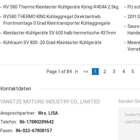
RV 580 Thermo Kleinlaster-Kühlgeräte König-R404A 2.5kg
PU sc
RV580 THERMO KING Kühlaggregat Direktantrieb
20ft G
Frontmontage 0 Grad Kleintransporter Kühlaggregate
Saure
Kleinlaster-Kühlgeräte SV 600 halb hermetische 437mm
Hande
Kühlraum SV 800 -20 Grad-Kleinlaster-Kühlgeräte
Meere
Vorra
Page 1 of 84
|<
<<
1
2
3
4
5
Kontaktdaten
YANGTZE MOTORS INDUSTRY CO., LIMITED
Senden Sie
Ansprechpartner:
Mrs. LISA
Telefon:
86-17880289642
Faxen:
86-023-67808157