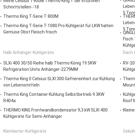
QINGL
Reihe Celsius T900M Thermo King T der intuitiven
Lebens
Schnittstellen--18
5 Ton
Thermo King T-Serie T 800M
THERM
Lebens
Thermo King T-Serie T-1080 Pro Kühlgerät für LKW halten
5 Ton
Gemüse Obst Fleisch frisch
QINGL
Fisch 
Kühlg
Halb Anhänger-Kühlgeräte
Dach 
SLXi 400 30/50 Reihe halb Thermo König 19.5KW
RV-20
Refrigeration Units Anhänger-2279MM
Kühlg
Thermo King 0 Celsius SLXI 300 Gefriereinheit zur Kühlung
Therm
von Lebensmitteln
Mount
Thermo King Container Kühlung Selbstbetrieb 9.3KW
Kühlg
R404a
Roof 
THERMO KING Frontwandkondensator 9,3 kW SLXI 400
Klein
Kühlgeräte für Semi-Anhänger
Kleinlaster-Kühlgeräte
Geküh