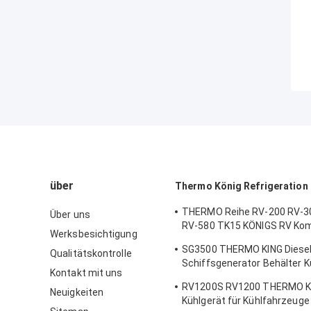
über
Thermo König Refrigeration 
THERMO Reihe RV-200 RV-3
Über uns
RV-580 TK15 KÖNIGS RV Ko
Werksbesichtigung
Abkühlungs-kondensierende 
SG3500 THERMO KING Diese
Qualitätskontrolle
Schiffsgenerator Behälter K
Kontakt mit uns
Stromversorgung bemerken
RV1200S RV1200 THERMO K
Kraftstoffeffizienz in China 
Neuigkeiten
Kühlgerät für Kühlfahrzeug
hergestellt