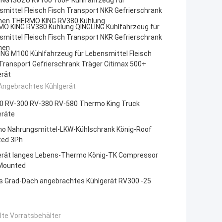
ING ISUZU KV100 100P Kühlfahrzeug für
mittel Fleisch Fisch Transport NKR Gefrierschrank
nen THERMO KING RV380 Kühlung
O KING RV380 Kühlung QINGLING Kühlfahrzeug für
mittel Fleisch Fisch Transport NKR Gefrierschrank
nen
ING M100 Kühlfahrzeug für Lebensmittel Fleisch
Transport Gefrierschrank Träger Citimax 500+
erät
Angebrachtes Kühlgerät
0 RV-300 RV-380 RV-580 Thermo King Truck
eräte
o Nahrungsmittel-LKW-Kühlschrank König-Roof
ed 3Ph
erät langes Lebens-Thermo König-TK Compressor
Mounted
es Grad-Dach angebrachtes Kühlgerät RV300 -25
lte Vorratsbehälter