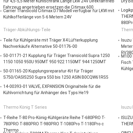
für 4,5-5,5 Meter Kühlschrank Länge Lkw 24V Direktantrieb
Dry Bo
Fahrzeug angetrieben ersetzen die Citimax 600
Logik
Carrier Transicold Citimax D7 Modell verfügbar für LKW mit
THERM
Kühlkofferlänge von 5-6 Metern 24V
880Pr
Träger-Abkühlungs-Teile
Therm
Teile für Kühlgeräte mit Träger X4 Lüfterkupplung
Isuzu 
Nachverkäufe Alternative 50-01176-00
Meter
RV380
50-01171-21 Kupplung für Träger Transicold Supra 1250
M100 
1150 1050 950U 950MT 950 922 1150MT 944 1250MT
Fisch 
Kühlg
50-01165-20 Kupplungsreparatur-Kit für Träger
S750/OASIS250 Supra 550 bis 1250 ASIN B0CQW61RS5
14-00393-01 VALVE, EXPANSION Originalteile für die
Kühlvorrichtung für Anhänger des Typs He19
Thermo König T Series
Isuzu 
T-Reihe T-80 Pro-König-Kühlgeräte Reihe T-680PRO T-
ISUZU
780PRO T-880PRO T-980PRO T-1080Pro T-1180Pro c
THERM
Thermo