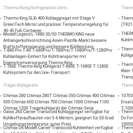
Thermo König Refrigeration Units
Thermo
Thermo King SLXi 400 Kühlaggregat mit Stage V
Therm
GreenTech Motor und präziser Temperaturregelung für
(TK21
40-45 Fuß Container
THERM
Modell Legend L-1880 30/50 THERMO KING neue
Kühlm
Anhängerkühlvorrichtung Asien-Pazifik-Markt bessere
Kraftstoffeinsparung und bessere Kühlleistung
Therm
T-880 Pro T-80 T-680Pro/T-780Pro/T-1080Pro/T-1280Pro
Kühlge
Kühlanlagen-Einheit für Kühltransporter mit
Eigenstromversorgung Thermo King
Therm
T-780E Thermo King Kühlgerät T-880E T-1080E T-1280E
Klein-
Kühlsystem für den Lkw-Transport
Trans
Träger-Kühlgeräte
Therm
Citimax 280 Citimax 280T Citimax 350 Citimax 400 Citimax
10703
500 Citimax 600 Citimax 700 Citimax 1000 Citimax 1100
Ersatz
Citimax 1200 Trägerkühlgerät der Citimax-Serie
T-100
Oasis 260 Carrier Transicold Kühlaggregat verfügbar für
Therm
Kühlkofferaufbauten von 5-6 Metern, geeignet für 50 Grad
Do For
Umgebungstemperatur, guter Preis
1000S
Citimax D6 Modell Carrier Transicold Kühleinheit verfügbar
Therm