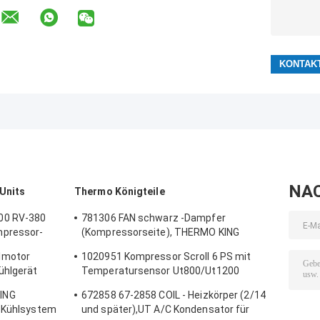
NA
Units
Thermo Königteile
00 RV-380
781306 FAN schwarz -Dampfer
mpressor-
(Kompressorseite), THERMO KING
Einheit
Original Ersatzteile
lmotor
1020951 Kompressor Scroll 6 PS mit
Kühlschrankventilator
ühlgerät
Temperatursensor Ut800/Ut1200
swerte
Thermo King Teile für Lkw-Kühlschrank
ING
672858 67-2858 COIL - Heizkörper (2/14
Fabrik
e Kühlsystem
und später),UT A/C Kondensator für