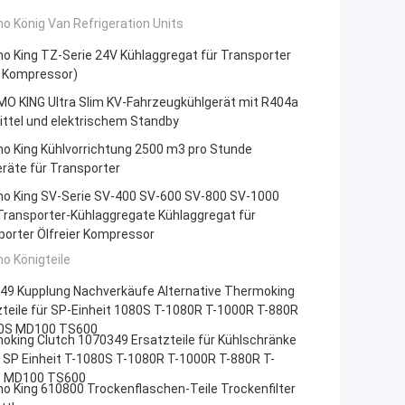
 König Van Refrigeration Units
o King TZ-Serie 24V Kühlaggregat für Transporter
 Kompressor)
O KING Ultra Slim KV-Fahrzeugkühlgerät mit R404a
ittel und elektrischem Standby
o King Kühlvorrichtung 2500 m3 pro Stunde
räte für Transporter
o King SV-Serie SV-400 SV-600 SV-800 SV-1000
Transporter-Kühlaggregate Kühlaggregat für
porter Ölfreier Kompressor
o Königteile
49 Kupplung Nachverkäufe Alternative Thermoking
teile für SP-Einheit 1080S T-1080R T-1000R T-880R
0S MD100 TS600
oking Clutch 1070349 Ersatzteile für Kühlschränke
 SP Einheit T-1080S T-1080R T-1000R T-880R T-
 MD100 TS600
o King 610800 Trockenflaschen-Teile Trockenfilter