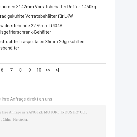
häumen 3142mm Vorratsbehälter Reffer-1450kg
rad gekühlte Vorratsbehälter für LKW
 widerstehende 2276mm R404A
lsgefrierschrank-Behälter
sfrüchte Trasportaion 85mm 20gp kühlten
tsbehälter
6
7
8
9
10
>>
>|
 Ihre Anfrage direkt an uns