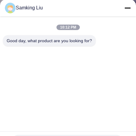
Samking Liu
KONTAKT
MIT
10:12 PM
UNS
Good day, what product are you looking for?
NEUIGKEITEN
RECHTSSACHEN
SITEMAP
DATENSCHUTZRICHTLINIE
Thermo King T-80 Pro Serie Kühlaggregat mit GreenTech
emissionsarmen Motoren und TSR-Regler