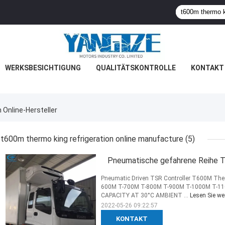
WERKSBESICHTIGUNG
QUALITÄTSKONTROLLE
KONTAKT 
Online-Hersteller
t600m thermo king refrigeration online manufacture
(5)
Pneumatische gefahrene Reihe 
Pneumatic Driven TSR Controller T600M Ther
600M T-700M T-800M T-900M T-1000M T-1
CAPACITY AT 30°C AMBIENT ...
Lesen Sie wei
2022-05-26 09:22:57
KONTAKT