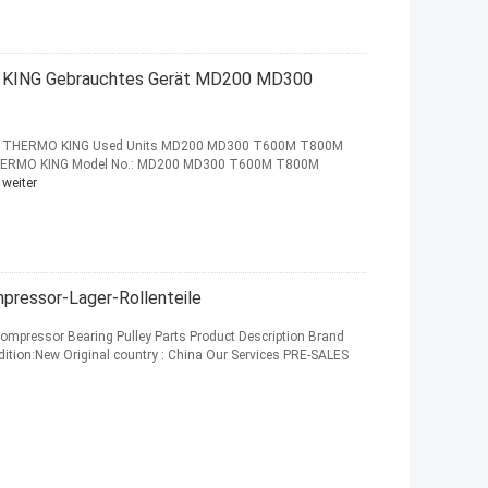
 KING Gebrauchtes Gerät MD200 MD300
 Unit THERMO KING Used Units MD200 MD300 T600M T800M
THERMO KING Model No.: MD200 MD300 T600M T800M
 weiter
ressor-Lager-Rollenteile
mpressor Bearing Pulley Parts Product Description Brand
ion:New Original country : China Our Services PRE-SALES