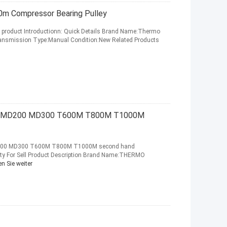
0m Compressor Bearing Pulley
s product Introductionn: Quick Details Brand Name:Thermo
ransmission Type:Manual Condition:New Related Products
e MD200 MD300 T600M T800M T1000M
MD200 MD300 T600M T800M T1000M second hand
ity For Sell Product Description Brand Name:THERMO
n Sie weiter