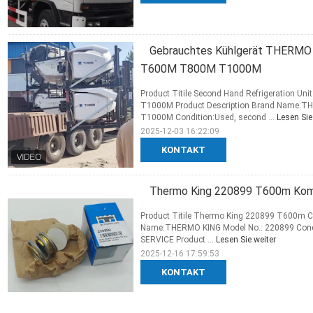
Gebrauchtes Kühlgerät THERMO
T600M T800M T1000M
Product Titile Second Hand Refrigeration
T1000M Product Description Brand Name:
T1000M Condition:Used, second ...
Lesen Sie
2025-12-03 16:22:09
KONTAKT
Thermo King 220899 T600m Komp
Product Titile Thermo King 220899 T600m Co
Name:THERMO KING Model No.: 220899 Condit
SERVICE Product ...
Lesen Sie weiter
2025-12-16 17:59:53
KONTAKT