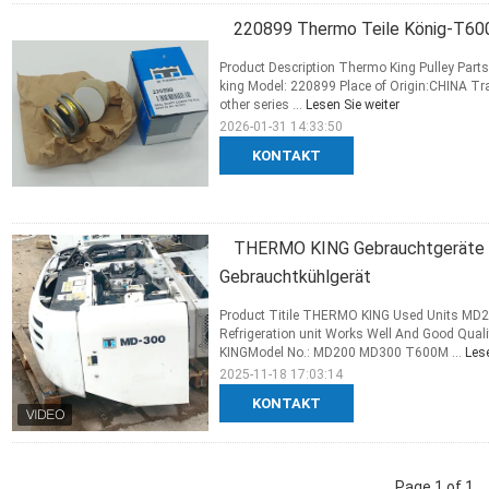
220899 Thermo Teile König-T60
Product Description Thermo King Pulley Part
king Model: 220899 Place of Origin:CHINA T
other series ...
Lesen Sie weiter
2026-01-31 14:33:50
KONTAKT
THERMO KING Gebrauchtgerät
Gebrauchtkühlgerät
Product Titile THERMO KING Used Units 
Refrigeration unit Works Well And Good Qual
KINGModel No.: MD200 MD300 T600M ...
Lese
2025-11-18 17:03:14
KONTAKT
Page 1 of 1