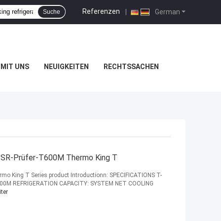
Referenzen
|
German
Suche
MIT UNS
NEUIGKEITEN
RECHTSSACHEN
TSR-Prüfer-T600M Thermo King T
mo King T Series​ product Introductionn: SPECIFICATIONS T-
100M REFRIGERATION CAPACITY: SYSTEM NET COOLING
ter