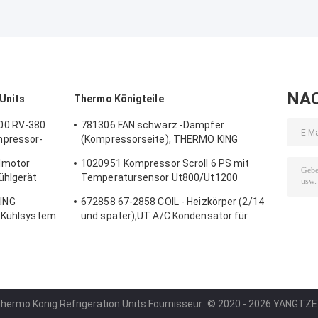
NA
Units
Thermo Königteile
00 RV-380
781306 FAN schwarz -Dampfer
mpressor-
(Kompressorseite), THERMO KING
Einheit
Original Ersatzteile
lmotor
1020951 Kompressor Scroll 6 PS mit
Kühlschrankventilator
ühlgerät
Temperatursensor Ut800/Ut1200
swerte
Thermo King Teile für Lkw-Kühlschrank
ING
672858 67-2858 COIL - Heizkörper (2/14
Fabrik
e Kühlsystem
und später),UT A/C Kondensator für
Thermo King Transport Kühlung UT-Serie
Alternative Ersatzteile
Thermo König Refrigeration Units Fournisseur.
© 2020 - 2026 YANGTZE 