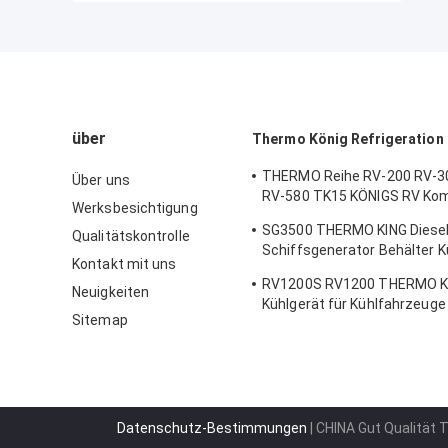
über
Thermo König Refrigeration 
THERMO Reihe RV-200 RV-3
Über uns
RV-580 TK15 KÖNIGS RV Ko
Werksbesichtigung
Abkühlungs-kondensierende 
SG3500 THERMO KING Diese
Qualitätskontrolle
Schiffsgenerator Behälter K
Kontakt mit uns
Stromversorgung bemerken
RV1200S RV1200 THERMO K
Kraftstoffeffizienz in China 
Neuigkeiten
Kühlgerät für Kühlfahrzeug
hergestellt
Sitemap
für Lastwagen
Datenschutz-Bestimmungen
| CHINA Gut Qualität 