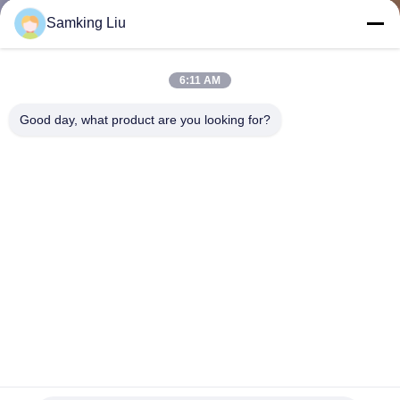
Samking Liu
KONTAKT
MIT
6:11 AM
UNS
Good day, what product are you looking for?
NEUIGKEITEN
RECHTSSACHEN
SITEMAP
DATENSCHUTZRICHTLINIE
618820 / 619506 Thermo King 614253 Drosselventil
elektronisch 3/8 Slxi (ETV)