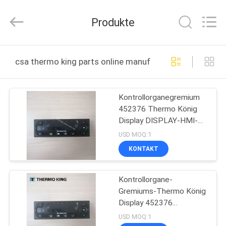
YANGTZE
MOTORS
INDUSTRY
Produkte
CO.,
LIMITED.
All
Rights
ZU
Reserved.
csa thermo king parts online manufacture
HAUSE
Kontrollorganegremium
PRODUKTE
452376 Thermo König
Display DISPLAY-HMI-
ÜBER
STD, (Standard, HMI)
USD MOQ:1
UNS
KONTAKT
Kontrollorgane-
WERKSBESICHTIGUNG
Gremiums-Thermo König
Display 452376
QUALITÄTSKONTROLLE
DISPLAY-HMI-STD HMI
USD MOQ:1