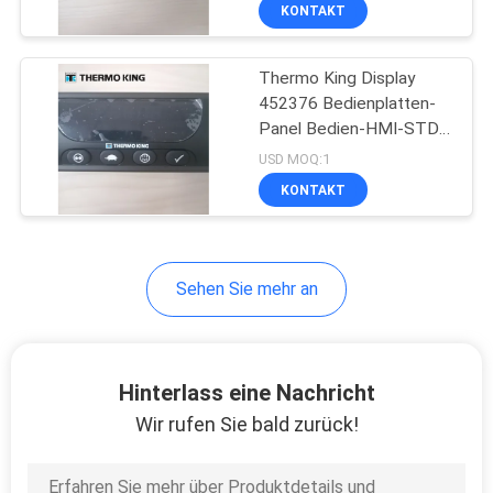
KONTAKT
KONTAKT
Thermo King Display
MIT
452376 Bedienplatten-
UNS
Panel Bedien-HMI-STD
HMI
USD MOQ:1
NEUIGKEITEN
KONTAKT
RECHTSSACHEN
Sehen Sie mehr an
SITEMAP
Hinterlass eine Nachricht
DATENSCHUTZRICHTLINIE
Wir rufen Sie bald zurück!