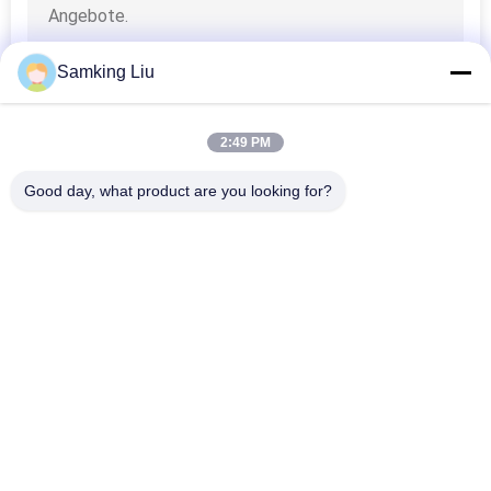
Samking Liu
2:49 PM
Good day, what product are you looking for?
Beliebte Kategorien
Alle
Thermo König 
Thermo König Van 
Refrigeration Units
Refrigeration Units
Träger-Kühlgeräte
Thermo Königteile
Träger-Abkühlungs-
Thermo König 
Teile
Refrigerated Truck