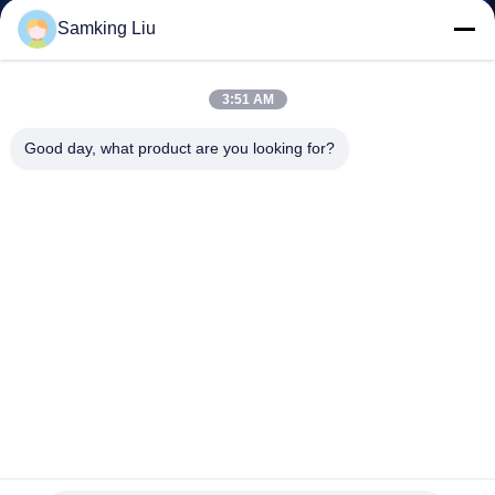
Samking Liu
KONTAKT
MIT
3:51 AM
UNS
Good day, what product are you looking for?
NEUIGKEITEN
RECHTSSACHEN
SITEMAP
DATENSCHUTZRICHTLINIE
Thermo King SLXi 400 Kühlaggregat mit Stage V GreenTech
Motor und präziser Temperaturregelung für 40-45 Fuß
Container
Thermo König Refrigeration Units
2026-06-04