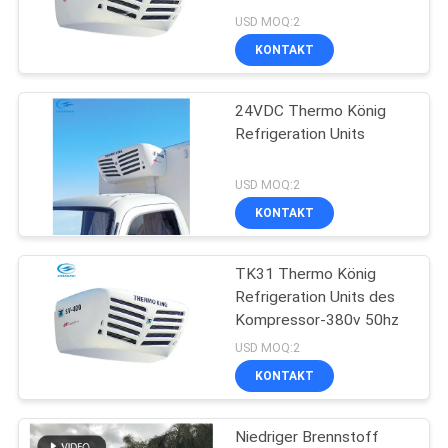
Zylinder-50Hz
USD MOQ:2
KONTAKT
24VDC Thermo König
Refrigeration Units
USD MOQ:2
KONTAKT
TK31 Thermo König
Refrigeration Units des
Kompressor-380v 50hz
USD MOQ:2
KONTAKT
Niedriger Brennstoff