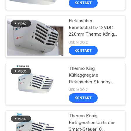
KONTAKT
KONTAKT
Elektrischer
MIT
Bereitschafts-12VDC
UNS
220mm Thermo König
Refrigeration Units
USD MOQ:2
NEUIGKEITEN
KONTAKT
RECHTSSACHEN
Thermo King
Kühlaggregate
Elektrischer Standby
SITEMAP
12VDC 220mm
USD MOQ:2
KONTAKT
DATENSCHUTZRICHTLINIE
Thermo König
Refrigeration Units des
Smart-Steuer10