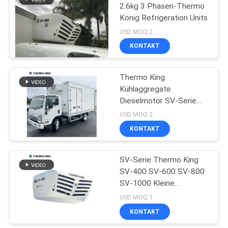
2.6kg 3 Phasen-Thermo
König Refrigeration Units
USD MOQ:2
KONTAKT
Thermo King
Kühlaggregate
Dieselmotor SV-Serie
253mm
USD MOQ:2
KONTAKT
SV-Serie Thermo King
SV-400 SV-600 SV-800
SV-1000 Kleine
Kühlgeräte
USD MOQ:1
KONTAKT