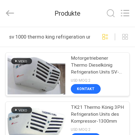
YANGTZE
MOTORS
INDUSTRY
Produkte
CO.,
LIMITED.
All
Rights
ZU
Reserved.
sv 1000 thermo king refrigeration units online manufac
HAUSE
Motorgetriebener
PRODUKTE
Thermo Dieselkönig
Refrigeration Units SV-
ÜBER
Reihen-253mm
USD MOQ:2
UNS
KONTAKT
TK21 Thermo König 3PH
WERKSBESICHTIGUNG
Refrigeration Units des
Kompressor-1300mm
QUALITÄTSKONTROLLE
USD MOQ:2