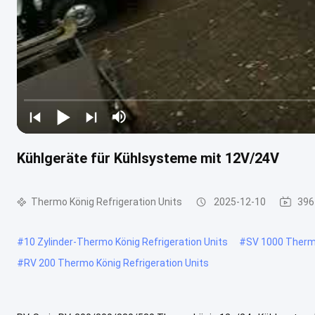
Kühlgeräte für Kühlsysteme mit 12V/24V
Thermo König Refrigeration Units
2025-12-10
396
#
10 Zylinder-Thermo König Refrigeration Units
#
SV 1000 Thermo
#
RV 200 Thermo König Refrigeration Units