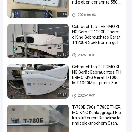
r die oben genannte 550 7
50 850
Träger-Abkühlungs-Teile
00:14
2026-06-08
Gebrauchtes THERMO KI
NG Gerät T-1200R Therm
o King Gebrauchtes Gerät
T1200R Spektrum in gute
m Zustand rund um das J
ahr 2011-2016
Thermo König Refrigeration U
00:16
2025-10-31
nits
Gebrauchtes THERMO KI
NG Gerät Gebrauchtes TH
ERMO KING Gerät T-1000
M T1000M in gutem Zust
and rund um 2011-2019 J
ahr hergestellt
Thermo König Refrigeration U
00:17
2025-10-31
nits
T-780E 780e T780E THER
MO KING Kühlaggregat Ele
ktrolüfter mit Dieselmoto
r mit elektrischem Stand
by hergestellt in China