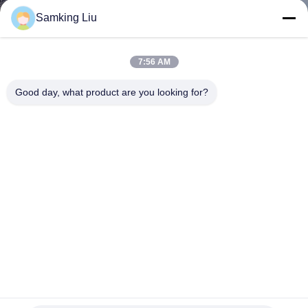
Samking Liu
KONTAKT
MIT
7:56 AM
UNS
Good day, what product are you looking for?
NEUIGKEITEN
RECHTSSACHEN
SITEMAP
DATENSCHUTZRICHTLINIE
Ölfreies Kompressor-Kühlgerät des Zylinder-220V 10
Thermo König Refrigeration Units
2021-12-15