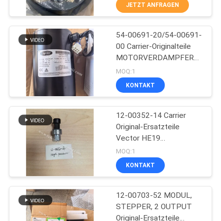
JETZT ANFRAGEN
KONTAKT
54-00691-20/54-00691-
MIT
60
00 Carrier-Originalteile
UNS
MOTORVERDAMPFER
Träger-Kühlgeräte
verfügbar für die
MOQ:1
Anhängereinheit HE19
NEUIGKEITEN
KONTAKT
mit 13,11 kg
Nettogewicht
RECHTSSACHEN
12-00352-14 Carrier
Original-Ersatzteile
Vector HE19
SITEMAP
339
Hochdruckschalter
MOQ:1
Vector 1550 / 1800 /
KONTAKT
1850 / 1950 / 6600
Thermo Königteile
DATENSCHUTZRICHTLINIE
Ersatz: 12-00352-03
12-00703-52 MODUL,
STEPPER, 2 OUTPUT
Original-Ersatzteile