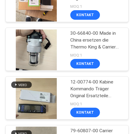
Nettogewicht 1,87 kg
MOQ:1
Kühlgerät für Anhänger
KONTAKT
104
Träger-Abkühlungs-
30-66840-00 Made in
China ersetzen die
Teile
Thermo King & Carrier
Kühlgerät
MOQ:1
Kraftstoffpumpe
KONTAKT
417059 und 30-01108-
04 die in den USA jetzt
abgesagt produziert
12-00774-00 Kabine
2
eingestellt
Kommando Träger
Thermo König
Original Ersatzteile
Kühlgerät Teile für die
MOQ:1
Refrigerated Truck
oben genannte 550 750
KONTAKT
850
79-60807-00 Carrier