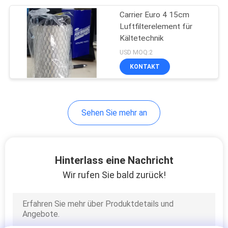
Carrier Euro 4 15cm
13
Luftfilterelement für
Halb Anhänger-
Kältetechnik
USD MOQ:2
Kühlgeräte
KONTAKT
Sehen Sie mehr an
8
Dach angebrachtes
Hinterlass eine Nachricht
Kühlgerät
Wir rufen Sie bald zurück!