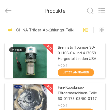
YANGTZE
MOTORS
INDUSTRY
Produkte
CO.,
LIMITED.
All
Rights
ZU
Reserved.
113
CHINA Träger-Abkühlungs-Teile
HAUSE
Thermo König
Refrigeration Units
HOT
Brennstoffpumpe 30-
PRODUKTE
01108-04 und 417059
Hergestellt in den USA
ÜBER
Ersatz für 30-66840-00
MOQ:1
UNS
JETZT ANFRAGEN
21
Thermo König Van
HOT
Fan-Kupplungs-
WERKSBESICHTIGUNG
Fördermaschinen-Teile
Refrigeration Units
50-01173-03/50-01176-
QUALITÄTSKONTROLLE
00
MOQ:1