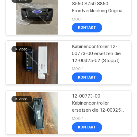
S550 S750 S850
Frontverkleidung Original-
15
Ersatzteile
MOQ:1
Thermo König T
KONTAKT
Series
Kabinencontroller 12-
00773-00 ersetzen die
12-00325-02 (Stoppt)
Kompatibel mit der Supra
MOQ:1
550 722 750 850 950
KONTAKT
4
Isuzu Refrigerated
12-00773-00
Kabinencontroller
Truck
ersetzen die 12-00325-
02 (Stoppt) Kompatibel
MOQ:1
für Carrier Supra 550 722
KONTAKT
750 850 950