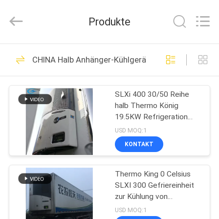
YANGTZE
MOTORS
INDUSTRY
Produkte
CO.,
LIMITED.
All
Rights
ZU
Reserved.
113
CHINA Halb Anhänger-Kühlgeräte
HAUSE
Thermo König
Refrigeration Units
SLXi 400 30/50 Reihe
PRODUKTE
halb Thermo König
19.5KW Refrigeration
ÜBER
Units Anhänger-2279MM
USD MOQ:1
UNS
KONTAKT
21
Thermo König Van
Thermo King 0 Celsius
WERKSBESICHTIGUNG
SLXI 300 Gefriereinheit
Refrigeration Units
zur Kühlung von
QUALITÄTSKONTROLLE
Lebensmitteln
USD MOQ:1