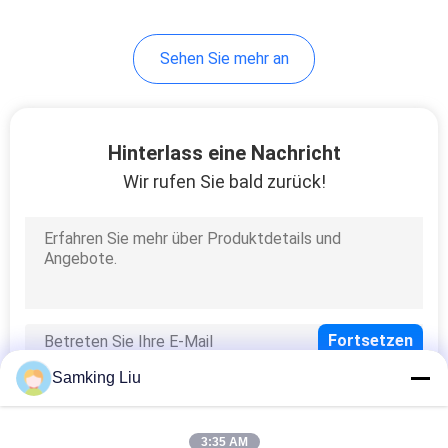
13
Sehen Sie mehr an
Halb Anhänger-
Kühlgeräte
Hinterlass eine Nachricht
Wir rufen Sie bald zurück!
8
Dach angebrachtes
Kühlgerät
Samking Liu
3:35 AM