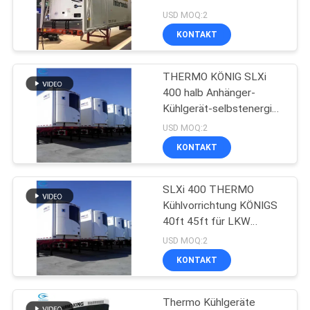
USD MOQ:2
KONTAKT
104
Träger-Abkühlungs-
THERMO KÖNIG SLXi
400 halb Anhänger-
Teile
Kühlgerät-selbstenergie
ölfreier Kompressor
USD MOQ:2
2097mm
KONTAKT
SLXi 400 THERMO
2
Kühlvorrichtung KÖNIGS
Thermo König
40ft 45ft für LKW
Anhänger-Kühlgeräte
USD MOQ:2
Refrigerated Truck
KONTAKT
Thermo Kühlgeräte