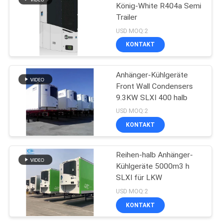
König-White R404a Semi
Trailer
15
USD MOQ:2
Thermo König T
KONTAKT
Series
Anhänger-Kühlgeräte
Front Wall Condensers
9.3KW SLXI 400 halb
USD MOQ:2
KONTAKT
4
Isuzu Refrigerated
Reihen-halb Anhänger-
Kühlgeräte 5000m3 h
Truck
SLXI für LKW
USD MOQ:2
KONTAKT