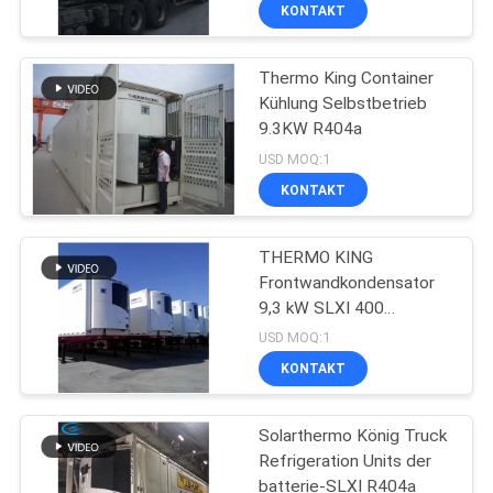
KONTAKT
KONTAKT
Thermo King Container
MIT
60
Kühlung Selbstbetrieb
UNS
9.3KW R404a
Träger-Kühlgeräte
USD MOQ:1
NEUIGKEITEN
KONTAKT
RECHTSSACHEN
THERMO KING
Frontwandkondensator
9,3 kW SLXI 400
SITEMAP
339
Kühlgeräte für Semi-
USD MOQ:1
Anhänger
KONTAKT
Thermo Königteile
DATENSCHUTZRICHTLINIE
Solarthermo König Truck
Refrigeration Units der
batterie-SLXI R404a