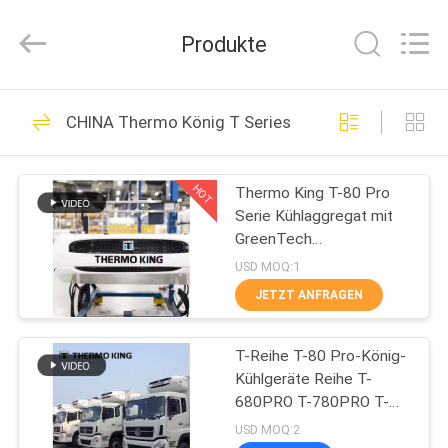
YANGTZE
MOTORS
INDUSTRY
Produkte
CO.,
LIMITED.
All
Rights
ZU
Reserved.
113
CHINA Thermo König T Series
HAUSE
Thermo König
Refrigeration Units
HOT
Thermo King T-80 Pro
PRODUKTE
Serie Kühlaggregat mit
GreenTech
ÜBER
emissionsarmen Motoren
USD MOQ:1
und TSR-Regler
UNS
JETZT ANFRAGEN
21
Thermo König Van
T-Reihe T-80 Pro-König-
WERKSBESICHTIGUNG
Kühlgeräte Reihe T-
Refrigeration Units
680PRO T-780PRO T-
QUALITÄTSKONTROLLE
880PRO T-980PRO T-
USD MOQ:2