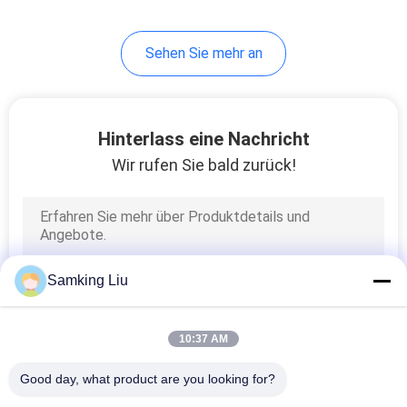
13
Sehen Sie mehr an
Halb Anhänger-
Kühlgeräte
Hinterlass eine Nachricht
Wir rufen Sie bald zurück!
8
Dach angebrachtes
Samking Liu
Kühlgerät
10:37 AM
Good day, what product are you looking for?