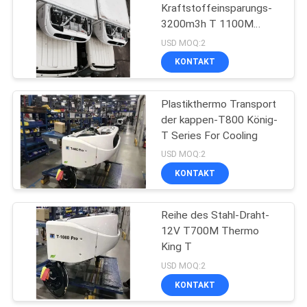
Kraftstoffeinsparungs-
3200m3h T 1100M
15
Thermo King
USD MOQ:2
Refrigeration
Thermo König T
KONTAKT
Series
Plastikthermo Transport
der kappen-T800 König-
T Series For Cooling
USD MOQ:2
KONTAKT
4
Isuzu Refrigerated
Reihe des Stahl-Draht-
12V T700M Thermo
Truck
King T
USD MOQ:2
KONTAKT