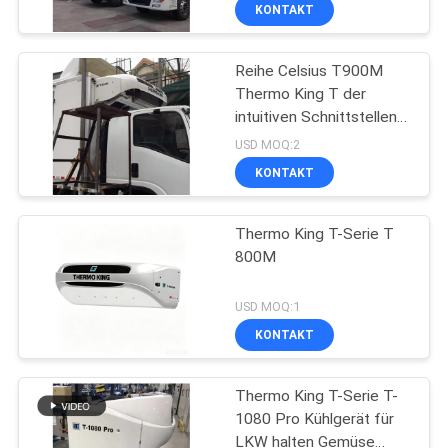
1080Pro T-1180Pro c
KONTAKT
Thermo
KONTAKT
Reihe Celsius T900M
MIT
60
Thermo King T der
UNS
intuitiven Schnittstellen-
Träger-Kühlgeräte
-18
USD MOQ:2
NEUIGKEITEN
KONTAKT
RECHTSSACHEN
Thermo King T-Serie T
800M
SITEMAP
339
USD MOQ:1
KONTAKT
Thermo Königteile
DATENSCHUTZRICHTLINIE
Thermo King T-Serie T-
1080 Pro Kühlgerät für
LKW halten Gemüse