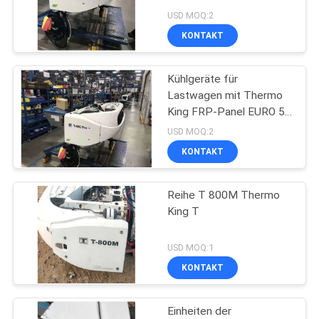
Obst Fleisch frisch
USD MOQ:2
KONTAKT
104
Träger-Abkühlungs-
Kühlgeräte für
Lastwagen mit Thermo
Teile
King FRP-Panel EURO 5
150 PS
USD MOQ:2
KONTAKT
Reihe T 800M Thermo
2
King T
Thermo König
USD MOQ:1
Refrigerated Truck
KONTAKT
Einheiten der