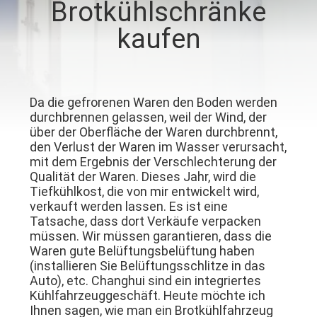
Brotkühlschränke
KONTAKT
kaufen
MIT
UNS
Da die gefrorenen Waren den Boden werden
durchbrennen gelassen, weil der Wind, der
NEUIGKEITEN
über der Oberfläche der Waren durchbrennt,
den Verlust der Waren im Wasser verursacht,
mit dem Ergebnis der Verschlechterung der
RECHTSSACHEN
Qualität der Waren. Dieses Jahr, wird die
Tiefkühlkost, die von mir entwickelt wird,
verkauft werden lassen. Es ist eine
SITEMAP
Tatsache, dass dort Verkäufe verpacken
müssen. Wir müssen garantieren, dass die
Waren gute Belüftungsbelüftung haben
DATENSCHUTZRICHTLINIE
(installieren Sie Belüftungsschlitze in das
Auto), etc. Changhui sind ein integriertes
Kühlfahrzeuggeschäft. Heute möchte ich
Ihnen sagen, wie man ein Brotkühlfahrzeug