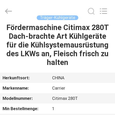
YANGTZE
MOTORS
INDUSTRY
CO.,
LIMITED.
Träger-Kühlgeräte
All
Rights
Fördermaschine Citimax 280T
ZU
Reserved.
Dach-brachte Art Kühlgeräte
HAUSE
für die Kühlsystemausrüstung
PRODUKTE
des LKWs an, Fleisch frisch zu
halten
ÜBER
UNS
Herkunftsort:
CHINA
Markenname:
Carrier
WERKSBESICHTIGUNG
Modellnummer:
Citimax 280T
QUALITÄTSKONTROLLE
Min Bestellmenge:
1