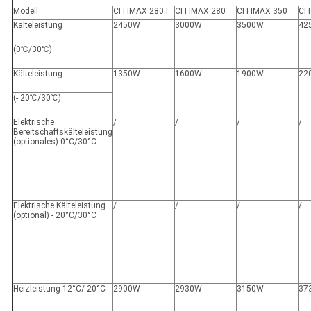
Modell
CITIMAX 280T
CITIMAX 280
CITIMAX 350
CI
Kälteleistung
2450W
3000W
3500W
42
(0℃/30℃)
Kälteleistung
1350W
1600W
1900W
22
(- 20℃/30℃)
Elektrische
/
/
/
/
Bereitschaftskälteleistung
(optionales) 0°C/30°C
Elektrische Kälteleistung
/
/
/
/
(optional) - 20°C/30°C
Heizleistung 12°C/-20°C
2900W
2930W
3150W
37