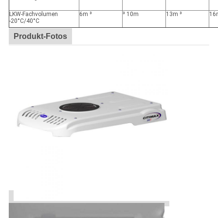
LKW-Fachvolumen
6m ³
³ 10m
13m ³
16
-20°C/40°C
Produkt-Fotos