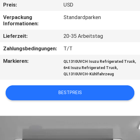
Preis:
USD
KONTAKT
Verpackung
Standardparken
MIT
Informationen:
UNS
Lieferzeit:
20-35 Arbeitstag
Zahlungsbedingungen:
T/T
NEUIGKEITEN
Markieren:
,
QL1310UVCH Isuzu Refrigerated Truck
,
6×4 Isuzu Refrigerated Truck
RECHTSSACHEN
QL1310UVCH-Kühlfahrzeug
BESTPREIS
SITEMAP
DATENSCHUTZRICHTLINIE