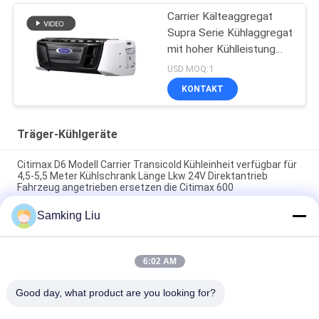
Carrier Kälteaggregat
Supra Serie Kühlaggregat
mit hoher Kühlleistung
12000 Watt und
USD MOQ:1
robustem Design
KONTAKT
Träger-Kühlgeräte
Citimax D6 Modell Carrier Transicold Kühleinheit verfügbar für
4,5-5,5 Meter Kühlschrank Länge Lkw 24V Direktantrieb
Fahrzeug angetrieben ersetzen die Citimax 600
Samking Liu
Carrier Transicold Citimax D7 Modell verfügbar für LKW mit
Kühlkofferlänge von 5-6 Metern 24V
Oasis 250 Carrier Transicold Kühlgerät für 5-6 Meter
6:02 AM
Kühlschrank Lkw in 40-50 Grad Umgebungstemperatur gutes
Preis
Good day, what product are you looking for?