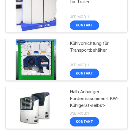
für Trailer
USD MOQ:1
KONTAKT
Kühlvorrichtung für
Transportbehälter
USD MOQ:1
KONTAKT
Halb Anhänger-
Fördermaschinen-LKW-
Kühlgerät-selbst-
angetriebener Vektor
USD MOQ:1
1550
KONTAKT