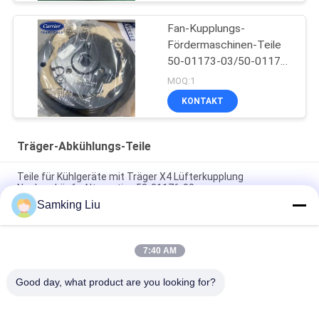
Fan-Kupplungs-
Fördermaschinen-Teile
50-01173-03/50-01176-
00
MOQ:1
KONTAKT
Träger-Abkühlungs-Teile
Teile für Kühlgeräte mit Träger X4 Lüfterkupplung
Nachverkäufe Alternative 50-01176-00
Samking Liu
50-01171-21 Kupplung für Träger Transicold Supra 1250 1150
1050 950U 950MT 950 922 1150MT 944 1250MT
7:40 AM
50-01165-20 Kupplungsreparatur-Kit für Träger
S750/OASIS250 Supra 550 bis 1250 ASIN B0CQW61RS5
Good day, what product are you looking for?
Beliebte Kategorien
Alle