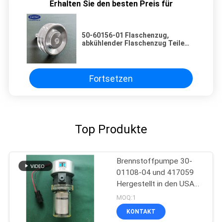
Erhalten Sie den besten Preis für
50-60156-01 Flaschenzug,
abkühlender Flaschenzug Teile
des untätigeren
Fördermaschinenteil-
Abkühlungsteil-LKWs
Fortsetzen
Top Produkte
Brennstoffpumpe 30-
01108-04 und 417059
Hergestellt in den USA
Ersatz für 30-66840-00
MOQ:1
KONTAKT