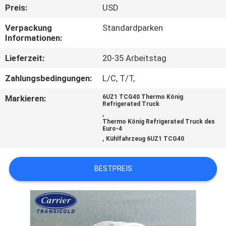
Preis:
USD
KONTAKT
Verpackung
Standardparken
MIT
Informationen:
UNS
Lieferzeit:
20-35 Arbeitstag
Zahlungsbedingungen:
L/C, T/T,
NEUIGKEITEN
Markieren:
6UZ1 TCG40 Thermo König
Refrigerated Truck
,
RECHTSSACHEN
Thermo König Refrigerated Truck des
Euro-4
,
Kühlfahrzeug 6UZ1 TCG40
SITEMAP
BESTPREIS
DATENSCHUTZRICHTLINIE