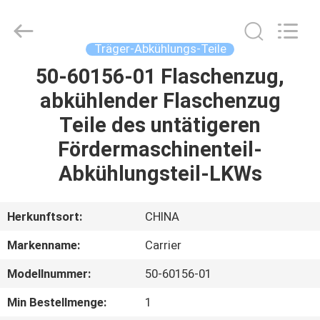
YANGTZE
MOTORS
INDUSTRY
CO.,
LIMITED.
Träger-Abkühlungs-Teile
All
Rights
50-60156-01 Flaschenzug,
ZU
Reserved.
abkühlender Flaschenzug
HAUSE
Teile des untätigeren
PRODUKTE
Fördermaschinenteil-
Abkühlungsteil-LKWs
ÜBER
UNS
Herkunftsort:
CHINA
Markenname:
Carrier
WERKSBESICHTIGUNG
Modellnummer:
50-60156-01
QUALITÄTSKONTROLLE
Min Bestellmenge:
1