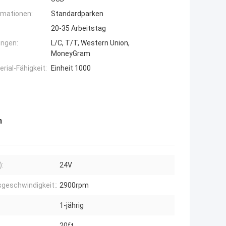
rmationen:
Standardparken
20-35 Arbeitstag
ngen:
L/C, T/T, Western Union,
MoneyGram
ial-Fähigkeit:
Einheit 1000
m
):
24V
eschwindigkeit::
2900rpm
1-jährig
20ft