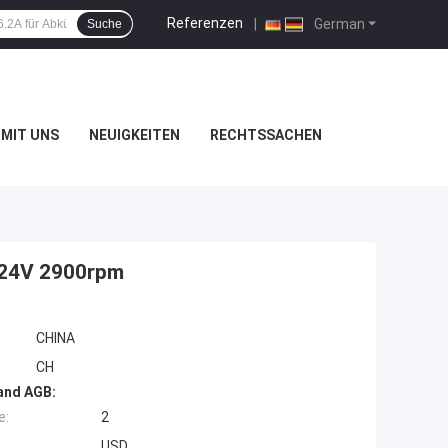
Referenzen
|
German
Suche
MIT UNS
NEUIGKEITEN
RECHTSSACHEN
-24V 2900rpm
CHINA
CH
and AGB:
e:
2
USD