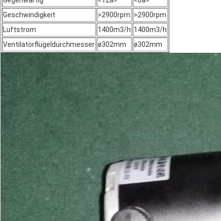
Gegenwärtig
<12a>
<6a>
Geschwindigkeit
>2900rpm
>2900rpm
Luftstrom
1400m3/h
1400m3/h
Ventilatorflügeldurchmesser
ø302mm
ø302mm