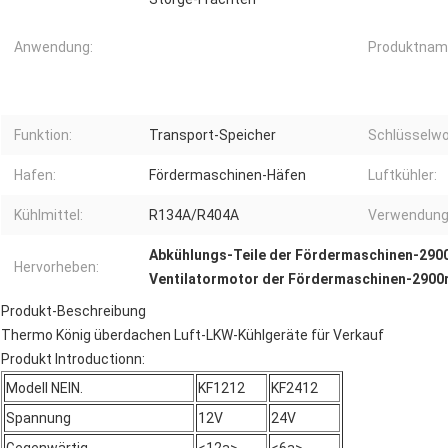
Anwendung:
Produktnam
Funktion:
Transport-Speicher
Schlüsselwo
Hafen:
Fördermaschinen-Häfen
Luftkühler:
Kühlmittel:
R134A/R404A
Verwendung
Abkühlungs-Teile der Fördermaschinen-290
Hervorheben:
Ventilatormotor der Fördermaschinen-2900
Produkt-Beschreibung
Thermo König überdachen Luft-LKW-Kühlgeräte für Verkauf
Produkt Introductionn:
Modell NEIN.
KF1212
KF2412
Spannung
12V
24V