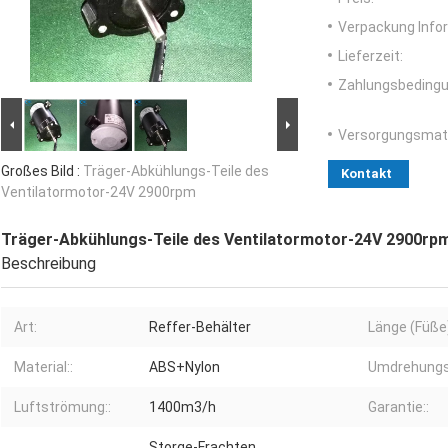
Verpackung Info
Lieferzeit:
Zahlungsbedingu
Versorgungsmater
Großes Bild :
Träger-Abkühlungs-Teile des
Kontakt
Ventilatormotor-24V 2900rpm
Träger-Abkühlungs-Teile des Ventilatormotor-24V 2900rp
Beschreibung
Art:
Reffer-Behälter
Länge (Füße
Material::
ABS+Nylon
Umdrehungsg
Luftströmung::
1400m3/h
Garantie::
Storge-Frachten