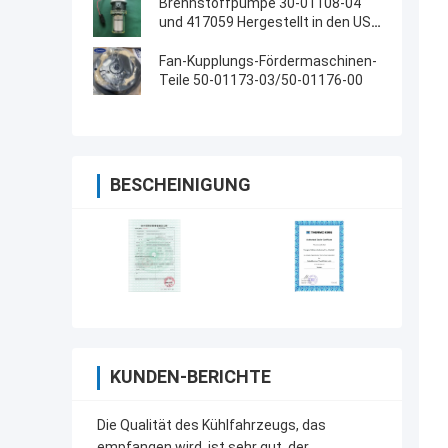
Brennstoffpumpe 30-01108-04
und 417059 Hergestellt in den USA
Ersatz für 30-66840-00
Fan-Kupplungs-Fördermaschinen-
Teile 50-01173-03/50-01176-00
BESCHEINIGUNG
KUNDEN-BERICHTE
Die Qualität des Kühlfahrzeugs, das
empfangen wird, ist sehr gut, der