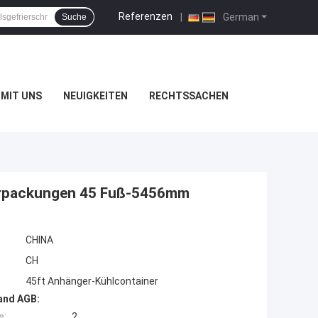
Referenzen
|
German
Suche
MIT UNS
NEUIGKEITEN
RECHTSSACHEN
erpackungen 45 Fuß-5456mm
CHINA
CH
45ft Anhänger-Kühlcontainer
and AGB:
e:
2