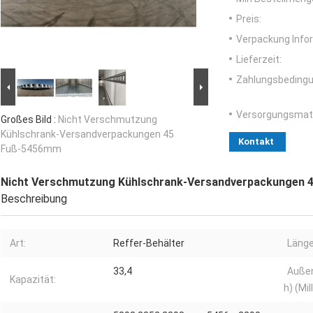
Preis:
Verpackung Info
Lieferzeit:
Zahlungsbedingu
Versorgungsmater
Großes Bild :
Nicht Verschmutzung
Kühlschrank-Versandverpackungen 45
Kontakt
Fuß-5456mm
Nicht Verschmutzung Kühlschrank-Versandverpackungen
Beschreibung
Art:
Reffer-Behälter
Länge
33,4
Außen
Kapazität:
h) (Mil