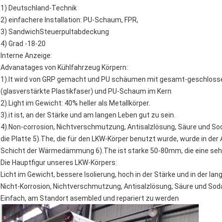
1) Deutschland-Technik
2) einfachere Installation: PU-Schaum, FPR,
3) SandwichSteuerpultabdeckung
4) Grad -18-20
Interne Anzeige:
Advanatages von Kühlfahrzeug Körpern:
1).It wird von GRP gemacht und PU schäumen mit gesamt-geschlosse
(glasverstärkte Plastikfaser) und PU-Schaum im Kern
2).Light im Gewicht: 40% heller als Metallkörper.
3).it ist, an der Stärke und am langen Leben gut zu sein.
4).Non-corrosion, Nichtverschmutzung, Antisalzlösung, Säure und S
die Platte 5).The, die für den LKW-Körper benutzt wurde, wurde in der
Schicht der Wärmedämmung 6).The ist starke 50-80mm, die eine se
Die Hauptfigur unseres LKW-Körpers:
Licht im Gewicht, bessere Isolierung, hoch in der Stärke und in der la
Nicht-Korrosion, Nichtverschmutzung, Antisalzlösung, Säure und So
Einfach, am Standort asembled und repariert zu werden