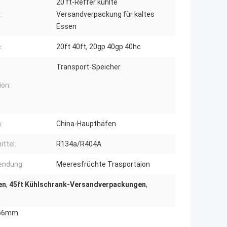
20 ft-Reffer kühlte
:
Versandverpackung für kaltes
Essen
:
20ft 40ft, 20gp 40gp 40hc
Transport-Speicher
ion:
:
China-Haupthäfen
ittel:
R134a/R404A
endung:
Meeresfrüchte Trasportaion
en
,
45ft Kühlschrank-Versandverpackungen
,
456mm