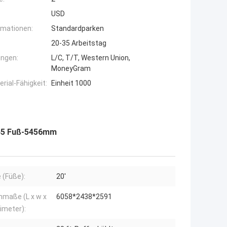
USD
rmationen:
Standardparken
20-35 Arbeitstag
ngen:
L/C, T/T, Western Union,
MoneyGram
ial-Fähigkeit:
Einheit 1000
 45 Fuß-5456mm
 (Füße):
20'
maße (L x w x
6058*2438*2591
limeter):