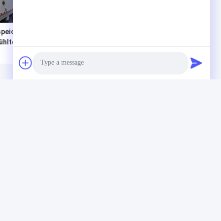
speicher
Saure widerstehende
Meeresfrüchte
ühlte
2276mm R404A
Trasportaion
lter
Handelsgefrierschrank-
85mm 20gp
Behälter
kühlten
Vorratsbehälter
Photo
CHRICHT HINTERLASSEN
Video Call
Audio Call