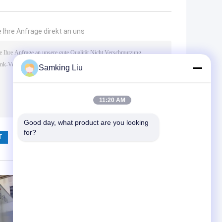
 Ihre Anfrage direkt an uns
Samking Liu
11:20 AM
Good day, what product are you looking 
(
0
/ 3000)
for?