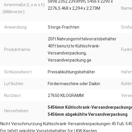
5898.2352.2393mm, 5456 x 2290 x
Innenmaße (L x w x h)
2276,5.468 x 2,294 x 2.273M
Name
(Millimeter):
Anwendung:
Storge-Frachten
Größe
20ft Nahrungsmittelvorratsbehälter
40ft benutzte Kühlschrank-
Produktname:
Funkt
Versandverpackung,
Versandverpackung ge
Schlüsselwort:
Preisabkühlungsbehälter
Hafen
Luftkühler:
Fördermaschine oder Daikin
Kühlm
Nutzlast:
27650 KILOGRAMM
Verw
5456mm Kühlschrank-Versandverpackung
Hervorheben:
5456mm abgekühlte Versandverpackung
Nicht Verschmutzung Kühlschrank-Versandverpackungen 45 Fuß-5
Frp täfelt gekühlte Vorratsbehälter für LKW-Kasten