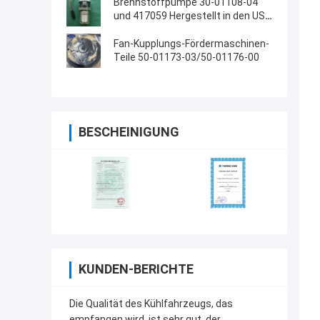
Brennstoffpumpe 30-01108-04
und 417059 Hergestellt in den USA
Ersatz für 30-66840-00
Fan-Kupplungs-Fördermaschinen-
Teile 50-01173-03/50-01176-00
BESCHEINIGUNG
KUNDEN-BERICHTE
Die Qualität des Kühlfahrzeugs, das
empfangen wird, ist sehr gut, der