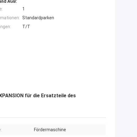
and AGB:
e:
1
rmationen:
Standardparken
ngen:
T/T
XPANSION für die Ersatzteile des
:
Fördermaschine