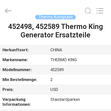
YANGTZE
MOTORS
INDUSTRY
CO.,
LIMITED.
Thermo Königteile
All
Rights
452498, 452589 Thermo King
ZU
Reserved.
Generator Ersatzteile
HAUSE
PRODUKTE
Herkunftsort:
CHINA
Markenname:
THERMO KING
ÜBER
Modellnummer:
452589
UNS
Min Bestellmenge:
2
WERKSBESICHTIGUNG
Preis:
USD
Verpackung
Standardparken
Informationen:
QUALITÄTSKONTROLLE