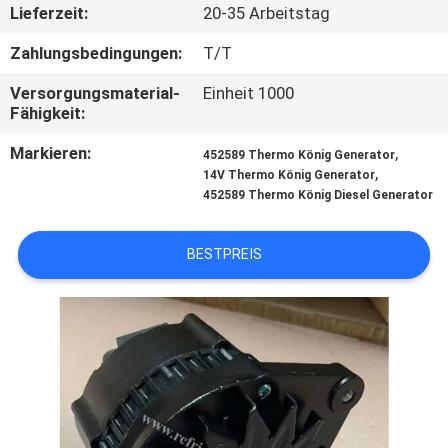
Lieferzeit:
20-35 Arbeitstag
KONTAKT
Zahlungsbedingungen:
T/T
MIT
Versorgungsmaterial-
Einheit 1000
UNS
Fähigkeit:
Markieren:
,
452589 Thermo König Generator
NEUIGKEITEN
,
14V Thermo König Generator
452589 Thermo König Diesel Generator
RECHTSSACHEN
BESTPREIS
SITEMAP
DATENSCHUTZRICHTLINIE