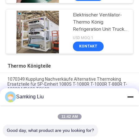
KING SB210 SB230
HMIs Ersatzteile
Elektrischer Ventilator-
Thermo König
Refrigeration Unit Truck
T-1080e T-1280e
USD MOQ:1
KONTAKT
Thermo Königteile
1070349 Kupplung Nachverkäufe Alternative Thermoking
Ersatzteile für SP-Einheit 1080S T-1080R T-1000R T-880R T-
1000S MD100 TS600
Samking Liu
Thermoking Clutch 1070349 Ersatzteile für Kühlschränke Do
For SP Einheit T-1080S T-1080R T-1000R T-880R T-1000S
MD100 TS600
11:42 AM
773037 Riemenscheibe, Nylon, THERMO KING Ersatzteile
Good day, what product are you looking for?