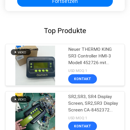
Fortsetzen
Top Produkte
Neuer THERMO KING
SR3 Controller HMI-3
Modell 452726 mit
Reparaturservice für SR2
USD MOQ:1
SR3 SR4
KONTAKT
SR2,SR3, SR4 Display
Screen, SR2,SR3 Display
Screen CA-8452372
Grünes Display Typ LCD
USD MOQ:1
Bildschirm für THERMO
KONTAKT