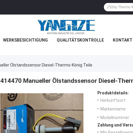
WERKSBESICHTIGUNG
QUALITÄTSKONTROLLE
KONTAKT 
ller Ölstandssensor Diesel-Thermo-König Teile
414470 Manueller Ölstandssensor Diesel-Ther
Produktdetails:
Herkunftsort:
Markenname:
Modellnummer:
Zahlung und Vers
Min Bestellmeng