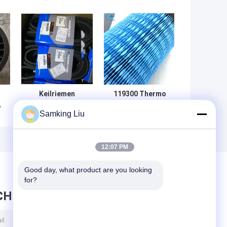
Keilriemen
119300 Thermo
,
781352 Thermo
King Luftfilter für
Samking Liu
O
King Teile für TS
Kühlfracht
e
300\
12:07 PM
Good day, what product are you looking 
for?
CHRICHT HINTERLASSEN