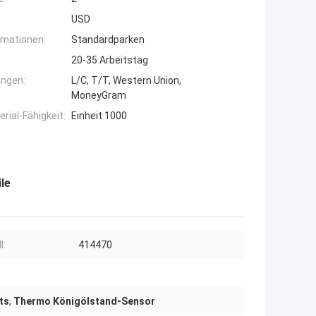
USD
rmationen:
Standardparken
20-35 Arbeitstag
ngen:
L/C, T/T, Western Union,
MoneyGram
ial-Fähigkeit:
Einheit 1000
le
l:
414470
ts
,
Thermo Königölstand-Sensor