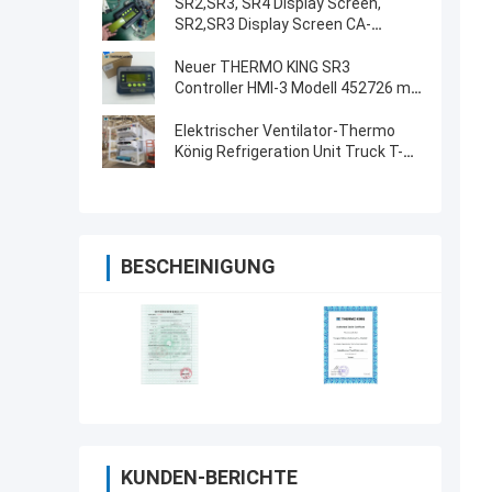
SR2,SR3, SR4 Display Screen,
SR2,SR3 Display Screen CA-
8452372 Grünes Display Typ LCD
Bildschirm für THERMO KING
Neuer THERMO KING SR3
SB210 SB230 HMIs Ersatzteile
Controller HMI-3 Modell 452726 mit
Reparaturservice für SR2 SR3 SR4
Elektrischer Ventilator-Thermo
König Refrigeration Unit Truck T-
1080e T-1280e
BESCHEINIGUNG
KUNDEN-BERICHTE