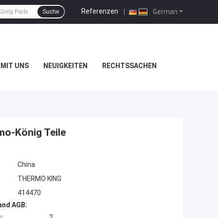
Referenzen
|
German
Suche
MIT UNS
NEUIGKEITEN
RECHTSSACHEN
mo-König Teile
China
THERMO KING
414470
and AGB:
e:
2