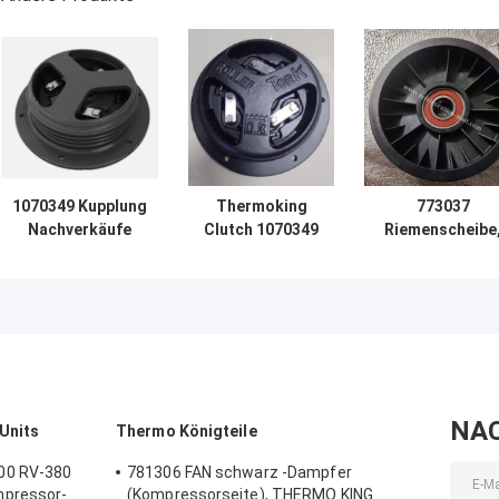
1070349 Kupplung
Thermoking
773037
Nachverkäufe
Clutch 1070349
Riemenscheibe
Alternative
Ersatzteile für
Nylon, THERM
Thermoking
Kühlschränke Do
KING Ersatzteil
Ersatzteile für
For SP Einheit T-
SP-Einheit 1080S
1080S T-1080R T-
T-1080R T-1000R
1000R T-880R T-
T-880R T-1000S
1000S MD100
MD100 TS600
TS600
NA
Units
Thermo Königteile
00 RV-380
781306 FAN schwarz -Dampfer
mpressor-
(Kompressorseite), THERMO KING