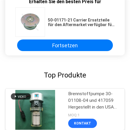
Erhalten Sie den besten Preis für
50-01171-21 Carrier Ersatzteile
für den Aftermarket verfügbar für
Supra 550/ 850 Oasis 150
Kupplung
Fortsetzen
Top Produkte
Brennstoffpumpe 30-
01108-04 und 417059
Hergestellt in den USA
Ersatz für 30-66840-00
MOQ:1
KONTAKT