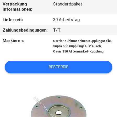
Verpackung
Standardpaket
Informationen:
KONTAKT
MIT
Lieferzeit:
30 Arbeitstag
UNS
Zahlungsbedingungen:
T/T
Markieren:
,
Carrier Kühlmaschinen Kupplungsteile
NEUIGKEITEN
,
Supra 550 Kupplungsaustausch
Oasis 150 Aftermarket-Kupplung
RECHTSSACHEN
BESTPREIS
SITEMAP
DATENSCHUTZRICHTLINIE