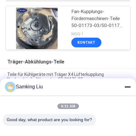
Fan-Kupplungs-
Fördermaschinen-Teile
50-01173-03/50-01176-
00
MOQ:1
KONTAKT
Träger-Abkühlungs-Teile
Teile für Kühlgeräte mit Träger X4 Lüfterkupplung
Nachverkäufe Alternative 50-01176-00
Samking Liu
50-01171-21 Kupplung für Träger Transicold Supra 1250 1150
1050 950U 950MT 950 922 1150MT 944 1250MT
6:31 AM
50-01165-20 Kupplungsreparatur-Kit für Träger
S750/OASIS250 Supra 550 bis 1250 ASIN B0CQW61RS5
Good day, what product are you looking for?
Beliebte Kategorien
Alle