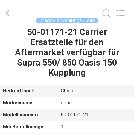
YANGTZE
MOTORS
INDUSTRY
CO.,
LIMITED.
Träger-Abkühlungs-Teile
All
Rights
50-01171-21 Carrier
ZU
Reserved.
Ersatzteile für den
HAUSE
Aftermarket verfügbar für
PRODUKTE
Supra 550/ 850 Oasis 150
Kupplung
ÜBER
UNS
Herkunftsort:
China
Markenname:
none
WERKSBESICHTIGUNG
Modellnummer:
50-01171-21
QUALITÄTSKONTROLLE
Min Bestellmenge:
1