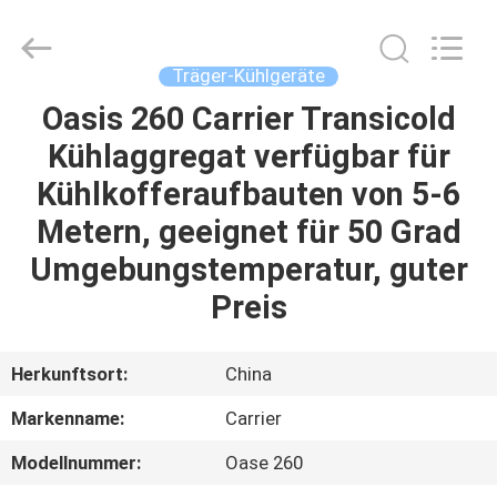
YANGTZE
MOTORS
INDUSTRY
CO.,
LIMITED.
Träger-Kühlgeräte
All
Rights
Oasis 260 Carrier Transicold
ZU
Reserved.
Kühlaggregat verfügbar für
HAUSE
Kühlkofferaufbauten von 5-6
PRODUKTE
Metern, geeignet für 50 Grad
Umgebungstemperatur, guter
ÜBER
Preis
UNS
Herkunftsort:
China
WERKSBESICHTIGUNG
Markenname:
Carrier
Modellnummer:
Oase 260
QUALITÄTSKONTROLLE