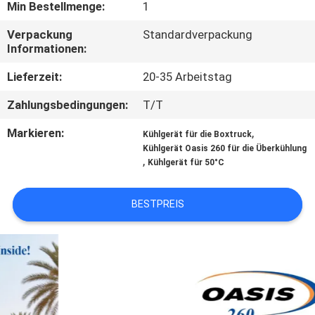
Min Bestellmenge:
1
KONTAKT
Verpackung
Standardverpackung
Informationen:
MIT
UNS
Lieferzeit:
20-35 Arbeitstag
Zahlungsbedingungen:
T/T
NEUIGKEITEN
Markieren:
,
Kühlgerät für die Boxtruck
Kühlgerät Oasis 260 für die Überkühlung
,
Kühlgerät für 50°C
RECHTSSACHEN
BESTPREIS
SITEMAP
DATENSCHUTZRICHTLINIE