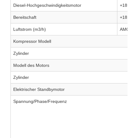
Diesel-Hochgeschwindigkeitsmotor
+18°C/-1
Bereitschaft
+18°C/-1
Luftstrom (m3/h)
AMCA 21
Kompressor Modell
Zylinder
Modell des Motors
Zylinder
Elektrischer Standbymotor
Spannung/Phase/Frequenz