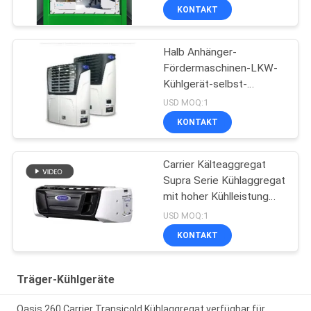
KONTAKT
Halb Anhänger-
Fördermaschinen-LKW-
Kühlgerät-selbst-
angetriebener Vektor
USD MOQ:1
1550
KONTAKT
Carrier Kälteaggregat
Supra Serie Kühlaggregat
mit hoher Kühlleistung
12000 Watt und
USD MOQ:1
robustem Design
KONTAKT
Träger-Kühlgeräte
Oasis 260 Carrier Transicold Kühlaggregat verfügbar für