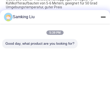
Kühlkofferaufbauten von 5-6 Metern, geeignet für 50 Grad
Umgebungstemperatur, guter Preis
Samking Liu
Citimax D6 Modell Carrier Transicold Kühleinheit verfügbar für
4,5-5,5 Meter Kühlschrank Länge Lkw 24V Direktantrieb
Fahrzeug angetrieben ersetzen die Citimax 600
5:39 PM
Carrier Transicold Citimax D7 Modell verfügbar für LKW mit
Kühlkofferlänge von 5-6 Metern 24V
Good day, what product are you looking for?
Beliebte Kategorien
Alle
Thermo König 
Thermo König Van 
Refrigeration Units
Refrigeration Units
Träger-Kühlgeräte
Thermo Königteile
Träger-Abkühlungs-
Thermo König 
Teile
Refrigerated Truck