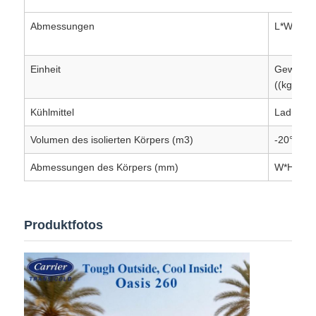
Abmessungen
L*W*H (
Einheit
Gewicht
((kg)
Kühlmittel
Ladung (
Volumen des isolierten Körpers (m3)
-20°C/40
Abmessungen des Körpers (mm)
W*H (mm
Produktfotos