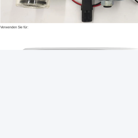
Verwenden Sie für:
,
Größe und Tag:
CSA Thermo König Parts
781185 Thermo König Part