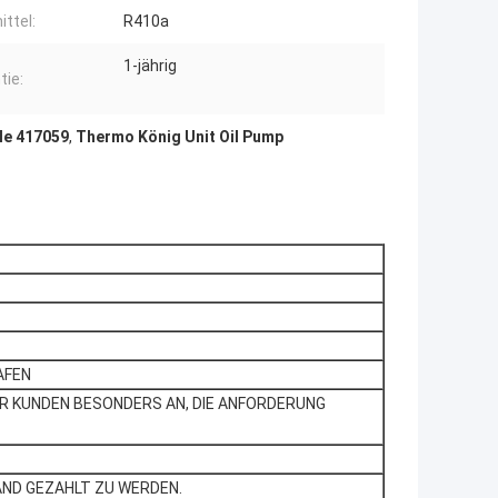
ittel:
R410a
1-jährig
tie:
le 417059
,
Thermo König Unit Oil Pump
AFEN
R KUNDEN BESONDERS AN, DIE ANFORDERUNG
AND GEZAHLT ZU WERDEN.