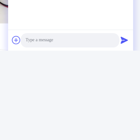
Photo
Video Call
Audio Call
,
s
250hp Thermo König Parts