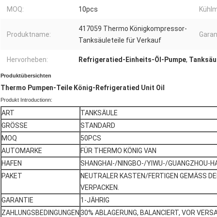
MOQ:
10pcs
Kühlm
417059 Thermo Königkompressor-
Produktname:
Garan
Tanksäuleteile für Verkauf
Hervorheben:
Refrigeratied-Einheits-Öl-Pumpe
,
Tanksäu
Produktübersichten
Thermo Pumpen-Teile König-Refrigeratied Unit Oil
Produkt Introductionn:
ART
TANKSÄULE
GRÖSSE
STANDARD
MOQ
50PCS
AUTOMARKE
FÜR THERMO KÖNIG VAN
HAFEN
SHANGHAI-/NINGBO-/YIWU-/GUANGZHOU-H
PAKET
NEUTRALER KASTEN/FERTIGEN GEMÄSS DE
VERPACKEN.
GARANTIE
1-JÄHRIG
ZAHLUNGSBEDINGUNGEN
30% ABLAGERUNG, BALANCIERT, VOR VERS