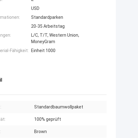
USD
rmationen:
Standardparken
20-35 Arbeitstag
ngen:
L/C, T/T, Western Union,
MoneyGram
ial-Fähigkeit:
Einheit 1000
l
:
Standardbaumwollpaket
ät:
100% geprüft
:
Brown