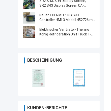
SR2,SR3, SR4 Display Screen,
SR2,SR3 Display Screen CA-
8452372 Grünes Display Typ LCD
Bildschirm für THERMO KING
Neuer THERMO KING SR3
SB210 SB230 HMIs Ersatzteile
Controller HMI-3 Modell 452726 mit
Reparaturservice für SR2 SR3 SR4
Elektrischer Ventilator-Thermo
König Refrigeration Unit Truck T-
1080e T-1280e
BESCHEINIGUNG
KUNDEN-BERICHTE