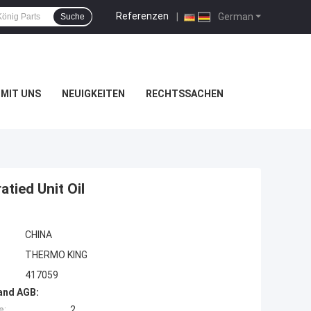
Referenzen
|
German
Suche
MIT UNS
NEUIGKEITEN
RECHTSSACHEN
tied Unit Oil
CHINA
THERMO KING
417059
and AGB:
e:
2