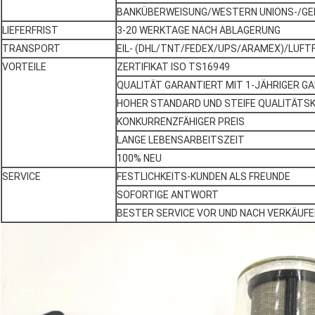
BANKÜBERWEISUNG/WESTERN UNIONS-/G
LIEFERFRIST
3-20 WERKTAGE NACH ABLAGERUNG
TRANSPORT
EIL- (DHL/TNT/FEDEX/UPS/ARAMEX)/LUF
VORTEILE
ZERTIFIKAT ISO TS16949
QUALITÄT GARANTIERT MIT 1-JÄHRIGER G
HOHER STANDARD UND STEIFE QUALITÄTS
KONKURRENZFÄHIGER PREIS
LANGE LEBENSARBEITSZEIT
100% NEU
SERVICE
FESTLICHKEITS-KUNDEN ALS FREUNDE
SOFORTIGE ANTWORT
BESTER SERVICE VOR UND NACH VERKÄUF