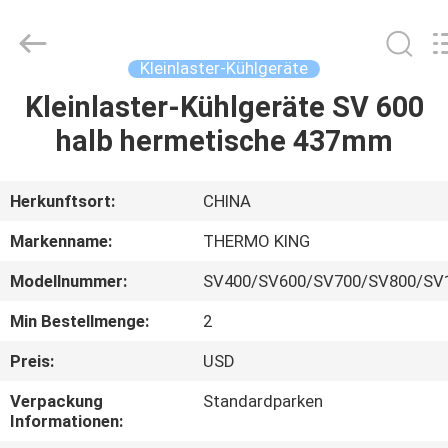
YANGTZE
MOTORS
INDUSTRY
CO.,
LIMITED.
Kleinlaster-Kühlgeräte
All
Rights
Kleinlaster-Kühlgeräte SV 600
ZU
Reserved.
halb hermetische 437mm
HAUSE
PRODUKTE
Herkunftsort:
CHINA
Markenname:
THERMO KING
ÜBER
Modellnummer:
SV400/SV600/SV700/SV800/SV
UNS
Min Bestellmenge:
2
WERKSBESICHTIGUNG
Preis:
USD
Verpackung
Standardparken
Informationen:
QUALITÄTSKONTROLLE