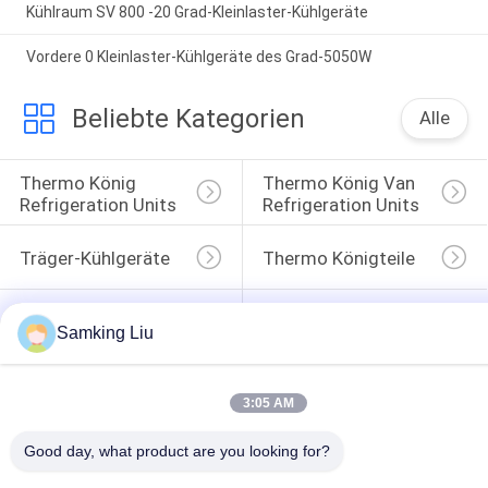
Kühlraum SV 800 -20 Grad-Kleinlaster-Kühlgeräte
Vordere 0 Kleinlaster-Kühlgeräte des Grad-5050W
Beliebte Kategorien
Alle
Thermo König 
Thermo König Van 
Refrigeration Units
Refrigeration Units
Träger-Kühlgeräte
Thermo Königteile
Träger-Abkühlungs-
Thermo König 
Teile
Refrigerated Truck
Samking Liu
Thermo König T 
Isuzu Refrigerated 
Series
Truck
3:05 AM
Good day, what product are you looking for?