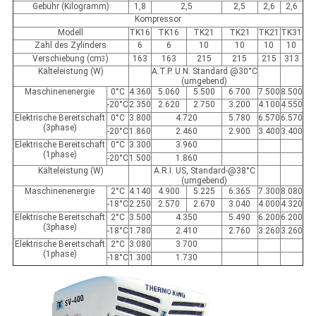
Gebühr (Kilogramm)
1,8
2,5
2,5
2,6
2,6
Kompressor
Modell
TK16
TK16
TK21
TK21
TK21
TK31
Zahl des Zylinders
6
6
10
10
10
10
Verschiebung (cm
)
163
163
215
215
215
313
3
Kälteleistung (W)
A.T.P. U.N. Standard @30°C
(umgebend)
Maschinenenergie
0°C
4.360
5.060
5.500
6.700
7.500
8.500
-20°C
2.350
2.620
2.750
3.200
4.100
4.550
Elektrische Bereitschaft
0°C
3.800
4.720
5.780
6.570
6.570
(3phase)
-20°C
1.860
2.460
2.900
3.400
3.400
Elektrische Bereitschaft
0°C
3.300
3.960
(1phase)
-20°C
1.500
1.860
Kälteleistung (W)
A.R.I. US, Standard-@38°C
(umgebend)
Maschinenenergie
2°C
4.140
4.900
5.225
6.365
7.300
8.080
-18°C
2.250
2.570
2.670
3.040
4.000
4.320
Elektrische Bereitschaft
2°C
3.500
4.350
5.490
6.200
6.200
(3phase)
-18°C
1.780
2.410
2.760
3.260
3.260
Elektrische Bereitschaft
2°C
3.080
3.700
(1phase)
-18°C
1.300
1.730