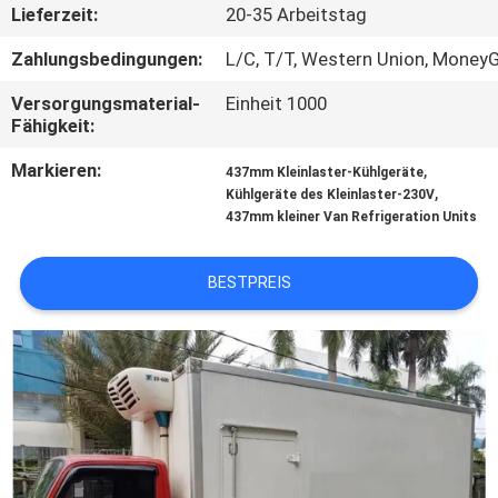
Lieferzeit:
20-35 Arbeitstag
KONTAKT
Zahlungsbedingungen:
L/C, T/T, Western Union, Money
MIT
Versorgungsmaterial-
Einheit 1000
UNS
Fähigkeit:
Markieren:
,
437mm Kleinlaster-Kühlgeräte
NEUIGKEITEN
,
Kühlgeräte des Kleinlaster-230V
437mm kleiner Van Refrigeration Units
RECHTSSACHEN
BESTPREIS
SITEMAP
DATENSCHUTZRICHTLINIE