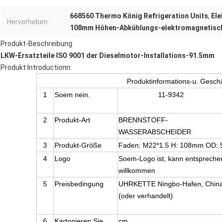
668560 Thermo König Refrigeration Units
,
Ele
Hervorheben:
108mm Höhen-Abkühlungs-elektromagnetisch
Produkt-Beschreibung
LKW-Ersatzteile ISO 9001 der Dieselmotor-Installations-91.5mm
Produkt Introductionn:
Produktinformations-u. Gesch
1
Soem nein.
11-9342
2
Produkt-Art
BRENNSTOFF-
WASSERABSCHEIDER
3
Produkt-Größe
Faden: M22*1.5 H: 108mm OD: 91
4
Logo
Soem-Logo ist, kann entspreche
willkommen
5
Preisbedingung
UHRKETTE Ningbo-Hafen, Chin
(oder verhandelt)
6
Kartonieren Sie
cm