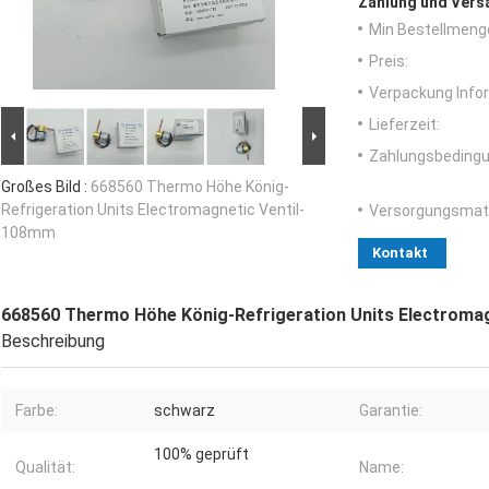
Zahlung und Vers
Min Bestellmeng
Preis:
Verpackung Info
Lieferzeit:
Zahlungsbedingu
Großes Bild :
668560 Thermo Höhe König-
Refrigeration Units Electromagnetic Ventil-
Versorgungsmater
108mm
Kontakt
668560 Thermo Höhe König-Refrigeration Units Electroma
Beschreibung
Farbe:
schwarz
Garantie:
100% geprüft
Qualität:
Name: