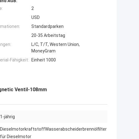
and AGB:
e:
2
USD
rmationen:
Standardparken
20-35 Arbeitstag
ngen:
L/C, T/T, Western Union,
MoneyGram
ial-Fähigkeit:
Einheit 1000
gnetic Ventil-108mm
1-jährig
DieselmotorkraftstoffWasserabscheiderbrennölfilter
für Dieselmotor