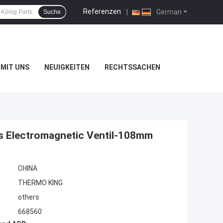
Referenzen
|
German
Suche
MIT UNS
NEUIGKEITEN
RECHTSSACHEN
s Electromagnetic Ventil-108mm
CHINA
THERMO KING
others
668560