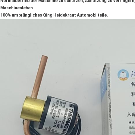
Normalbetrieb der Maschine zu schützen, Abnutzung zu verringern
Maschinenleben.
100% ursprüngliches Qing Heidekraut Automobilteile.