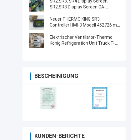
SR2,SR3, SR4 Display Screen,
SR2,SR3 Display Screen CA-
8452372 Grünes Display Typ LCD
Bildschirm für THERMO KING
Neuer THERMO KING SR3
SB210 SB230 HMIs Ersatzteile
Controller HMI-3 Modell 452726 mit
Reparaturservice für SR2 SR3 SR4
Elektrischer Ventilator-Thermo
König Refrigeration Unit Truck T-
1080e T-1280e
BESCHEINIGUNG
KUNDEN-BERICHTE