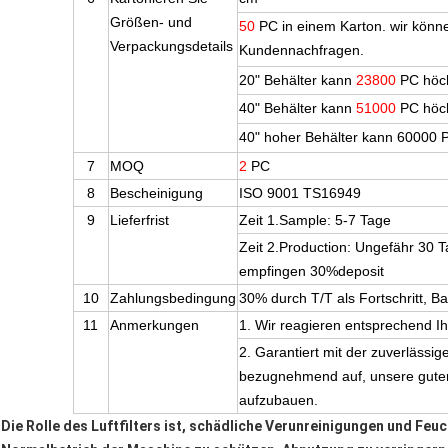
Größen- und
50
PC in einem Karton. wir kön
Verpackungsdetails
Kundennachfragen.
20" Behälter kann
23800
PC höch
40" Behälter kann
51000
PC höch
40" hoher Behälter kann 60000 
7
MOQ
2
PC
8
Bescheinigung
ISO 9001 TS16949
9
Lieferfrist
Zeit 1.Sample: 5-7 Tage
Zeit 2.Production: Ungefähr 30 T
empfingen 30%deposit
10
Zahlungsbedingung
30% durch T/T als Fortschritt, B
11
Anmerkungen
1. Wir reagieren entsprechend I
2. Garantiert mit der zuverlässi
bezugnehmend auf, unsere guten
aufzubauen.
Die Rolle des Luftfilters ist, schädliche Verunreinigungen und Feu