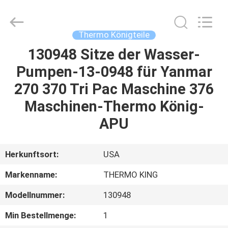
YANGTZE
MOTORS
INDUSTRY
CO.,
LIMITED.
Thermo Königteile
All
Rights
130948 Sitze der Wasser-
ZU
Reserved.
Pumpen-13-0948 für Yanmar
HAUSE
270 370 Tri Pac Maschine 376
PRODUKTE
Maschinen-Thermo König-
APU
ÜBER
UNS
Herkunftsort:
USA
Markenname:
THERMO KING
WERKSBESICHTIGUNG
Modellnummer:
130948
QUALITÄTSKONTROLLE
Min Bestellmenge:
1