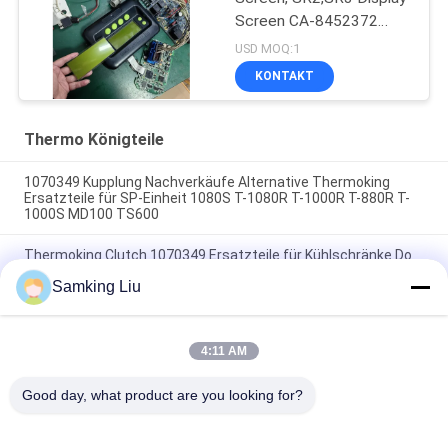
Screen CA-8452372
Grünes Display Typ LCD
USD MOQ:1
Bildschirm für THERMO
KONTAKT
KING SB210 SB230
HMIs Ersatzteile
Thermo Königteile
1070349 Kupplung Nachverkäufe Alternative Thermoking
Ersatzteile für SP-Einheit 1080S T-1080R T-1000R T-880R T-
1000S MD100 TS600
Thermoking Clutch 1070349 Ersatzteile für Kühlschränke Do
For SP Einheit T-1080S T-1080R T-1000R T-880R T-1000S
Samking Liu
MD100 TS600
T-600M/T-600R/680Pro,T-800M/T-800R/880Pro verwenden
die gleiche Abdeckung, T-1000M/T-1000R/T-1080Pro
4:11 AM
verwenden die gleiche Abdeckung liefern wir das gesamte Set
der THERMO KING Einheiten Abdeckung
Good day, what product are you looking for?
Beliebte Kategorien
Alle