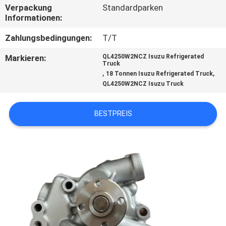
Verpackung
Standardparken
Informationen:
KONTAKT
MIT
Zahlungsbedingungen:
T/T
UNS
Markieren:
QL4250W2NCZ Isuzu Refrigerated
Truck
,
,
18 Tonnen Isuzu Refrigerated Truck
QL4250W2NCZ Isuzu Truck
NEUIGKEITEN
BESTPREIS
RECHTSSACHEN
SITEMAP
DATENSCHUTZRICHTLINIE