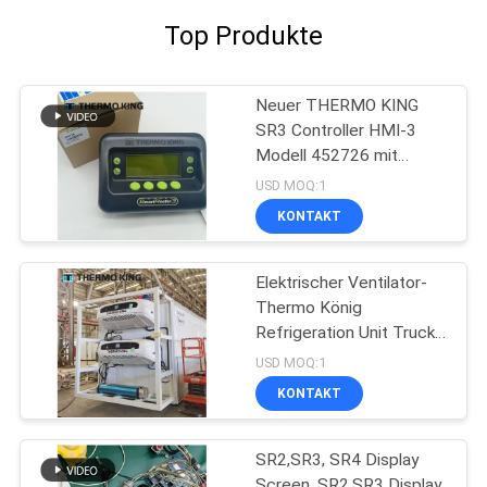
Top Produkte
Neuer THERMO KING
SR3 Controller HMI-3
Modell 452726 mit
Reparaturservice für SR2
USD MOQ:1
SR3 SR4
KONTAKT
Elektrischer Ventilator-
Thermo König
Refrigeration Unit Truck
T-1080e T-1280e
USD MOQ:1
KONTAKT
SR2,SR3, SR4 Display
Screen, SR2,SR3 Display