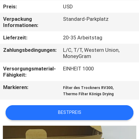
Preis:
USD
KONTAKT
Verpackung
Standard-Parkplatz
MIT
Informationen:
UNS
Lieferzeit:
20-35 Arbeitstag
Zahlungsbedingungen:
L/C, T/T, Western Union,
NEUIGKEITEN
MoneyGram
Versorgungsmaterial-
EINHEIT 1000
RECHTSSACHEN
Fähigkeit:
Markieren:
,
Filter des Trockners RV300
SITEMAP
Thermo Filter Königs Drying
DATENSCHUTZRICHTLINIE
BESTPREIS