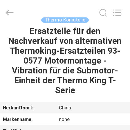
YANGTZE
MOTORS
INDUSTRY
CO.,
LIMITED.
Thermo Königteile
All
Rights
Ersatzteile für den
ZU
Reserved.
Nachverkauf von alternativen
HAUSE
Thermoking-Ersatzteilen 93-
PRODUKTE
0577 Motormontage -
Vibration für die Submotor-
ÜBER
Einheit der Thermo King T-
UNS
Serie
WERKSBESICHTIGUNG
Herkunftsort:
China
Markenname:
none
QUALITÄTSKONTROLLE