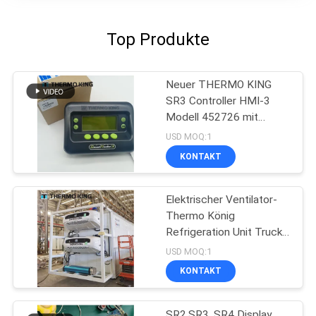
Top Produkte
Neuer THERMO KING
SR3 Controller HMI-3
Modell 452726 mit
Reparaturservice für SR2
USD MOQ:1
SR3 SR4
KONTAKT
Elektrischer Ventilator-
Thermo König
Refrigeration Unit Truck
T-1080e T-1280e
USD MOQ:1
KONTAKT
SR2,SR3, SR4 Display