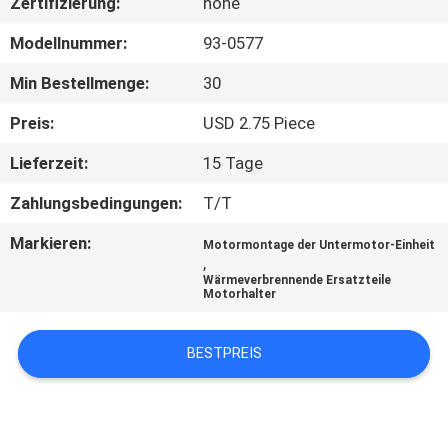
Zertifizierung:
none
KONTAKT
Modellnummer:
93-0577
MIT
Min Bestellmenge:
30
UNS
Preis:
USD 2.75 Piece
Lieferzeit:
15 Tage
NEUIGKEITEN
Zahlungsbedingungen:
T/T
RECHTSSACHEN
Markieren:
Motormontage der Untermotor-Einheit
,
Wärmeverbrennende Ersatzteile
Motorhalter
SITEMAP
BESTPREIS
DATENSCHUTZRICHTLINIE