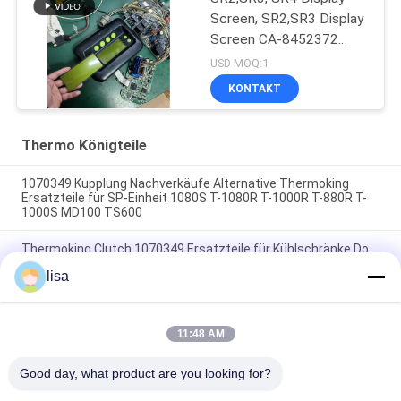
Screen, SR2,SR3 Display
Screen CA-8452372
Grünes Display Typ LCD
USD MOQ:1
Bildschirm für THERMO
KONTAKT
KING SB210 SB230
HMIs Ersatzteile
Thermo Königteile
1070349 Kupplung Nachverkäufe Alternative Thermoking
Ersatzteile für SP-Einheit 1080S T-1080R T-1000R T-880R T-
1000S MD100 TS600
Thermoking Clutch 1070349 Ersatzteile für Kühlschränke Do
For SP Einheit T-1080S T-1080R T-1000R T-880R T-1000S
lisa
MD100 TS600
T-600M/T-600R/680Pro,T-800M/T-800R/880Pro verwenden
die gleiche Abdeckung, T-1000M/T-1000R/T-1080Pro
11:48 AM
verwenden die gleiche Abdeckung liefern wir das gesamte Set
der THERMO KING Einheiten Abdeckung
Good day, what product are you looking for?