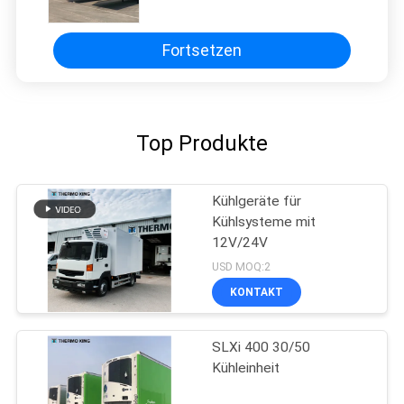
GreenTech Motor und präziser
Temperaturregelung für 40-45
Fuß Container
Fortsetzen
Top Produkte
Kühlgeräte für
Kühlsysteme mit
12V/24V
USD MOQ:2
KONTAKT
SLXi 400 30/50
Kühleinheit