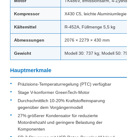
Motor
TK486V, emissionsarm, 4-Zylinder, fl
Kompressor
X430 C5, leichte Aluminiumlegierung,
Kältemittel
R-452A, Füllmenge 5,5 kg
Abmessungen
2076 × 2279 × 430 mm
Gewicht
Modell 30: 737 kg; Modell 50: 792 kg (
Hauptmerkmale
Präzisions-Temperaturregelung (PTC) verfügbar
Stage V-konformer GreenTech-Motor
Durchschnittlich 10-20% Kraftstoffeinsparung
gegenüber dem Vorgängermodell
27% größerer Kondensator für reduzierte
Motordrehzahl und geringere Belastung der
Komponenten