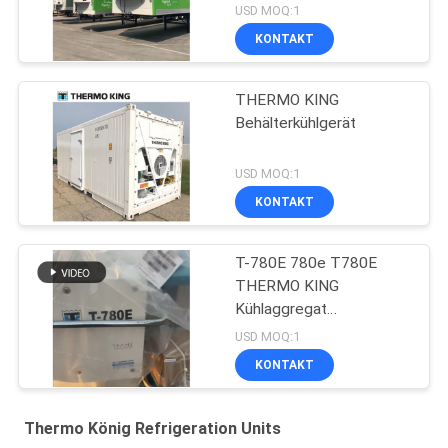
USD MOQ:1
KONTAKT
THERMO KING
Behälterkühlgerät
USD MOQ:1
KONTAKT
T-780E 780e T780E
THERMO KING
Kühlaggregat
Elektrolüfter mit
USD MOQ:1
Dieselmotor mit
KONTAKT
elektrischem Standby
hergestellt in China
Thermo König Refrigeration Units