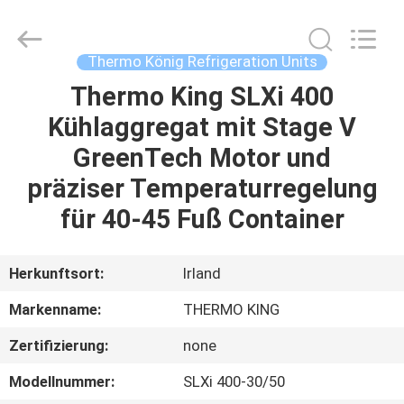
YANGTZE
MOTORS
INDUSTRY
CO.,
LIMITED.
Thermo König Refrigeration Units
All
Rights
Thermo King SLXi 400
ZU
Reserved.
Kühlaggregat mit Stage V
HAUSE
GreenTech Motor und
PRODUKTE
präziser Temperaturregelung
für 40-45 Fuß Container
ÜBER
UNS
Herkunftsort:
Irland
Markenname:
THERMO KING
WERKSBESICHTIGUNG
Zertifizierung:
none
QUALITÄTSKONTROLLE
Modellnummer:
SLXi 400-30/50