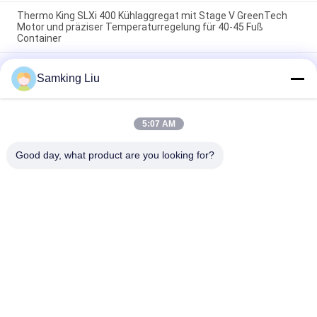
Thermo King SLXi 400 Kühlaggregat mit Stage V GreenTech
Motor und präziser Temperaturregelung für 40-45 Fuß
Container
Modell Legend L-1880 30/50 THERMO KING neue
Samking Liu
Anhängerkühlvorrichtung Asien-Pazifik-Markt bessere
Kraftstoffeinsparung und bessere Kühlleistung
T-880 Pro T-80 T-680Pro/T-780Pro/T-1080Pro/T-1280Pro
5:07 AM
Kühlanlagen-Einheit für Kühltransporter mit
Eigenstromversorgung Thermo King
Good day, what product are you looking for?
Beliebte Kategorien
Alle
Thermo König 
Thermo König Van 
Refrigeration Units
Refrigeration Units
Träger-Kühlgeräte
Thermo Königteile
Träger-Abkühlungs-
Thermo König 