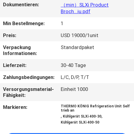
Dokumentieren:
（min）SLXi Product
Broch...iu.pdf
KONTAKT
MIT
Min Bestellmenge:
1
UNS
Preis:
USD 19000/1unit
Verpackung
Standardpaket
NEUIGKEITEN
Informationen:
Lieferzeit:
30-40 Tage
RECHTSSACHEN
Zahlungsbedingungen:
L/C, D/P, T/T
Versorgungsmaterial-
Einheit 1000
SITEMAP
Fähigkeit:
Markieren:
THERMO KÖNIG Refrigeration Unit Self
DATENSCHUTZRICHTLINIE
trieb an
,
,
Kühlgerät SLXi 400-30
Kühlgerät SLXi 400-50