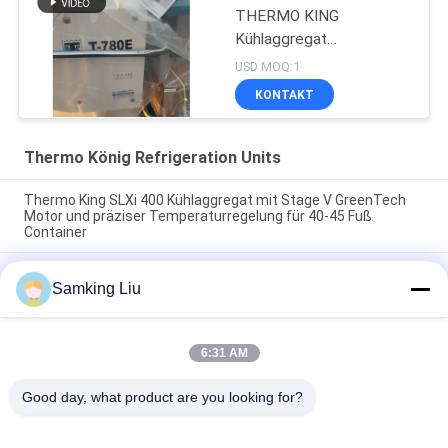
THERMO KING
Kühlaggregat
Elektrolüfter mit
USD MOQ:1
Dieselmotor mit
KONTAKT
elektrischem Standby
hergestellt in China
Thermo König Refrigeration Units
Thermo King SLXi 400 Kühlaggregat mit Stage V GreenTech
Motor und präziser Temperaturregelung für 40-45 Fuß
Container
Modell Legend L-1880 30/50 THERMO KING neue
Samking Liu
Anhängerkühlvorrichtung Asien-Pazifik-Markt bessere
Kraftstoffeinsparung und bessere Kühlleistung
T-880 Pro T-80 T-680Pro/T-780Pro/T-1080Pro/T-1280Pro
6:31 AM
Kühlanlagen-Einheit für Kühltransporter mit
Eigenstromversorgung Thermo King
Good day, what product are you looking for?
Beliebte Kategorien
Alle