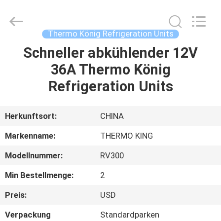
YANGTZE
MOTORS
INDUSTRY
CO.,
LIMITED.
Thermo König Refrigeration Units
All
Rights
Schneller abkühlender 12V
ZU
Reserved.
36A Thermo König
HAUSE
Refrigeration Units
PRODUKTE
Herkunftsort:
CHINA
ÜBER
Markenname:
THERMO KING
UNS
Modellnummer:
RV300
Min Bestellmenge:
2
WERKSBESICHTIGUNG
Preis:
USD
QUALITÄTSKONTROLLE
Verpackung
Standardparken