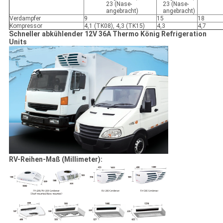
23 (Nase-
23 (Nase-
angebracht)
angebracht)
Verdampfer
9
15
18
Kompressor
4,1 (TK08), 4,3 (TK15)
4,3
4,7
Schneller abkühlender 12V 36A Thermo König Refrigeration
Units
RV-Reihen-Maß (Millimeter):