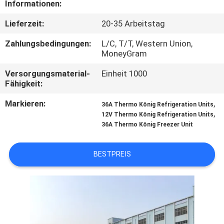
Informationen:
KONTAKT
Lieferzeit:
20-35 Arbeitstag
MIT
Zahlungsbedingungen:
L/C, T/T, Western Union,
UNS
MoneyGram
Versorgungsmaterial-
Einheit 1000
Fähigkeit:
NEUIGKEITEN
Markieren:
,
36A Thermo König Refrigeration Units
,
12V Thermo König Refrigeration Units
RECHTSSACHEN
36A Thermo König Freezer Unit
SITEMAP
BESTPREIS
DATENSCHUTZRICHTLINIE