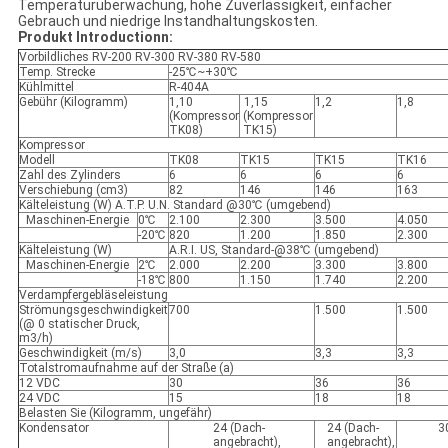
Temperaturüberwachung, hohe Zuverlässigkeit, einfacher
Gebrauch und niedrige Instandhaltungskosten.
Produkt Introductionn:
Vorbildliches RV-200 RV-300 RV-380 RV-580
Temp. Strecke
-25℃~+30℃
Kühlmittel
R-404A
Gebühr (Kilogramm)
1,10
1,15
1,2
1,8
(Kompressor
(Kompressor
TK08)
TK15)
Kompressor
Modell
TK08
TK15
TK15
TK16
Zahl des Zylinders
6
6
6
6
Verschiebung (cm3)
82
146
146
163
Kälteleistung (W) A.T.P. U.N. Standard @30℃ (umgebend)
Maschinen-Energie
0℃
2.100
2.300
3.500
4.050
-20℃
820
1.200
1.850
2.300
Kälteleistung (W)
A.R.I. US, Standard-@38℃ (umgebend)
Maschinen-Energie
2℃
2.000
2.200
3.300
3.800
-18℃
800
1.150
1.740
2.200
Verdampfergebläseleistung
Strömungsgeschwindigkeit
700
1.500
1.500
(@ 0 statischer Druck,
m3/h)
Geschwindigkeit (m/s)
3,0
3,3
3,3
Totalstromaufnahme auf der Straße (a)
12 VDC
30
36
36
24 VDC
15
18
18
Belasten Sie (Kilogramm, ungefähr)
Kondensator
24 (Dach-
24 (Dach-
3
angebracht),
angebracht),