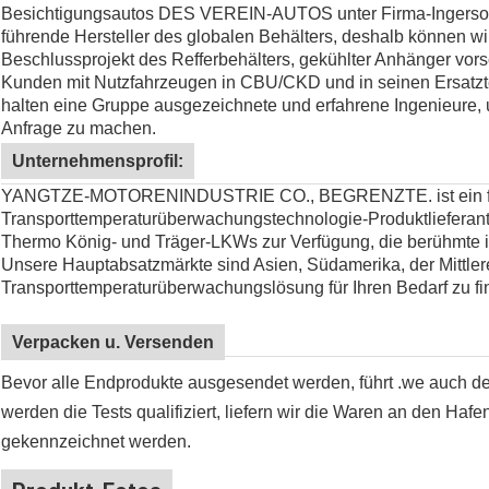
Besichtigungsautos DES
VEREIN-AUTOS
unter Firma-Ingerso
führende Hersteller des globalen Behälters, deshalb können w
Beschlussprojekt des Refferbehälters, gekühlter Anhänger vo
Kunden mit Nutzfahrzeugen in CBU/CKD und in seinen Ersatztei
halten eine Gruppe ausgezeichnete und erfahrene Ingenieure,
Anfrage zu machen.
Unternehmensprofil:
YANGTZE-MOTORENINDUSTRIE CO., BEGRENZTE. ist ein f
Transporttemperaturüberwachungstechnologie-Produktlieferant i
Thermo König- und Träger-LKWs zur Verfügung, die berühmte i
Unsere Hauptabsatzmärkte sind Asien, Südamerika, der Mittlere O
Transporttemperaturüberwachungslösung für Ihren Bedarf zu find
Verpacken u. Versenden
Bevor alle Endprodukte ausgesendet werden, führt .we auch den
werden die Tests qualifiziert, liefern wir die Waren an den Ha
gekennzeichnet werden.