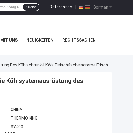
Referenzen
|
German
Suche
MIT UNS
NEUIGKEITEN
RECHTSSACHEN
ung Des Kühlschrank-LKWs Fleischfischeiscreme Frisch
ie Kühlsystemausrüstung des
h
CHINA
THERMO KING
SV400