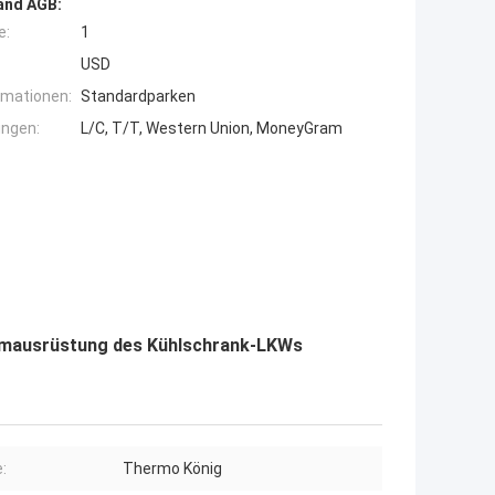
and AGB:
e:
1
USD
rmationen:
Standardparken
ngen:
L/C, T/T, Western Union, MoneyGram
emausrüstung des Kühlschrank-LKWs
:
Thermo König