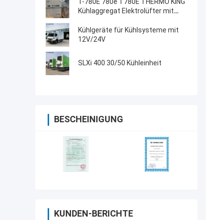
T-780E 780e T780E THERMO KING
Kühlaggregat Elektrolüfter mit
Dieselmotor mit elektrischem
Standby hergestellt in China
Kühlgeräte für Kühlsysteme mit
12V/24V
SLXi 400 30/50 Kühleinheit
BESCHEINIGUNG
KUNDEN-BERICHTE