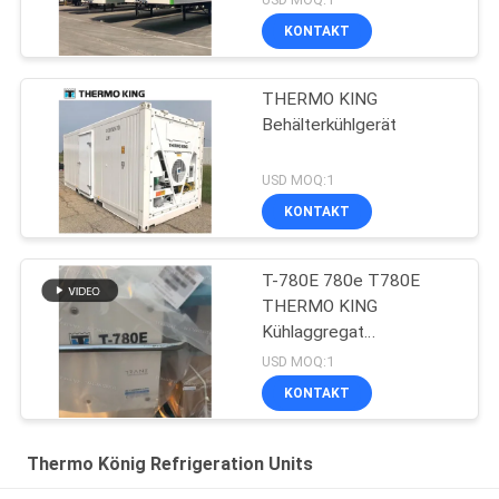
KONTAKT
THERMO KING
Behälterkühlgerät
USD MOQ:1
KONTAKT
T-780E 780e T780E
THERMO KING
Kühlaggregat
Elektrolüfter mit
USD MOQ:1
Dieselmotor mit
KONTAKT
elektrischem Standby
hergestellt in China
Thermo König Refrigeration Units