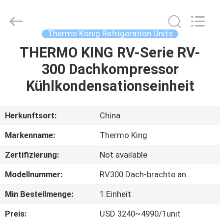
YANGTZE
MOTORS
INDUSTRY
CO.,
LIMITED.
Thermo König Refrigeration Units
All
Rights
THERMO KING RV-Serie RV-
ZU
Reserved.
300 Dachkompressor
HAUSE
Kühlkondensationseinheit
PRODUKTE
Herkunftsort:
China
ÜBER
Markenname:
Thermo King
UNS
Zertifizierung:
Not available
Modellnummer:
RV300 Dach-brachte an
WERKSBESICHTIGUNG
Min Bestellmenge:
1 Einheit
QUALITÄTSKONTROLLE
Preis:
USD 3240~4990/1unit