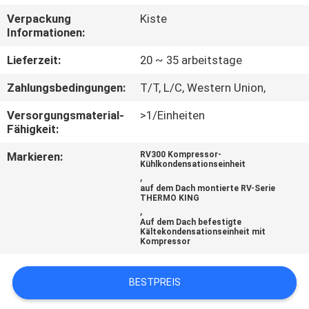
Verpackung
Kiste
KONTAKT
Informationen:
MIT
Lieferzeit:
20 ~ 35 arbeitstage
UNS
Zahlungsbedingungen:
T/T, L/C, Western Union,
Versorgungsmaterial-
>1/Einheiten
NEUIGKEITEN
Fähigkeit:
Markieren:
RV300 Kompressor-
RECHTSSACHEN
Kühlkondensationseinheit
,
auf dem Dach montierte RV-Serie
THERMO KING
SITEMAP
,
Auf dem Dach befestigte
Kältekondensationseinheit mit
Kompressor
DATENSCHUTZRICHTLINIE
BESTPREIS