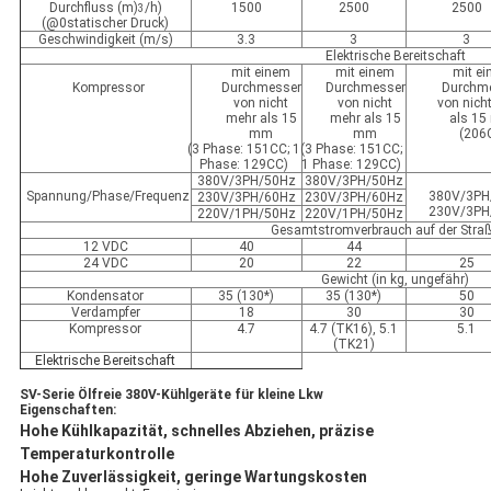
Durchfluss (m)
/h)
1500
2500
2500
3
(@0statischer Druck)
Geschwindigkeit (m/s)
3.3
3
3
Elektrische Bereitschaft
mit einem
mit einem
mit e
Kompressor
Durchmesser
Durchmesser
Durchm
von nicht
von nicht
von nich
mehr als 15
mehr als 15
als 1
mm
mm
(206
(3 Phase: 151CC; 1
(3 Phase: 151CC;
Phase: 129CC)
1 Phase: 129CC)
380V/3PH/50Hz
380V/3PH/50Hz
Spannung/Phase/Frequenz
380V/3PH
230V/3PH/60Hz
230V/3PH/60Hz
230V/3PH
220V/1PH/50Hz
220V/1PH/50Hz
Gesamtstromverbrauch auf der Straß
12 VDC
40
44
24 VDC
20
22
25
Gewicht (in kg, ungefähr)
Kondensator
35 (130*)
35 (130*)
50
Verdampfer
18
30
30
Kompressor
4.7
4.7 (TK16), 5.1
5.1
(TK21)
Elektrische Bereitschaft
SV-Serie Ölfreie 380V-Kühlgeräte für kleine Lkw
Eigenschaften:
Hohe Kühlkapazität, schnelles Abziehen, präzise
Temperaturkontrolle
Hohe Zuverlässigkeit, geringe Wartungskosten