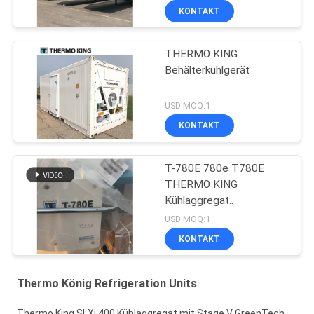
KONTAKT
THERMO KING
Behälterkühlgerät
USD MOQ:1
KONTAKT
T-780E 780e T780E
THERMO KING
Kühlaggregat
Elektrolüfter mit
USD MOQ:1
Dieselmotor mit
KONTAKT
elektrischem Standby
hergestellt in China
Thermo König Refrigeration Units
Thermo King SLXi 400 Kühlaggregat mit Stage V GreenTech