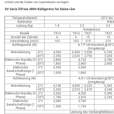
schützt und die Gefahr von Lastverlusten verringert.
SV-Serie Ölfreie 380V-Kühlgeräte für kleine Lkw
Temperaturbereich
-25°C bis
Kühlmittel
R40
Ladung (kg)
1.8
2.5
2.5
Kompressor
Modell
TK16
TK16
TK21
TK21
Anzahl der Zylinder
6
6
10
10
Verschiebung (cm)
)
163
163
215
215
3
Kühlkapazität (W)
A.T.P. UN-Standard @30°
(Umgebung)
Motorleistung
0°C
4,360
5,060
5,500
6,700
-20°C
2,350
2,620
2,750
3,200
Elektrische Standby (3-
0°C
3,800
4,720
5,780
Phase)
-20°C
1,860
2,460
2,900
Elektrische
0°C
3,300
3,960
Bereitschaftslage (1
-20°C
1,500
1,860
Phase)
Kühlleistung (W)
A.R.I. US-Standard @38°
(Umgebung)
Motorleistung
2°C
4,140
4,900
5,225
6,365
-18°C
2,250
2,570
2,670
3,040
Elektrische Standby (3-
2°C
3,500
4,350
5,490
Phase)
-18°C
1,780
2,410
2,760
Elektrische
2°C
3,080
3,700
Bereitschaftslage (1
-18°C
1,300
1,730
Phase)
Leistung des Verdampferbläses