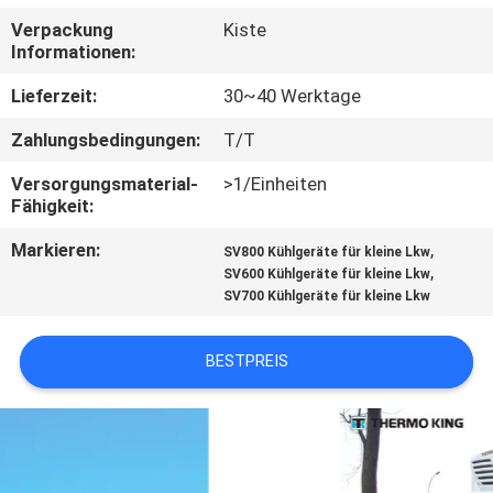
Verpackung
Kiste
KONTAKT
Informationen:
MIT
Lieferzeit:
30~40 Werktage
UNS
Zahlungsbedingungen:
T/T
Versorgungsmaterial-
>1/Einheiten
NEUIGKEITEN
Fähigkeit:
Markieren:
,
SV800 Kühlgeräte für kleine Lkw
RECHTSSACHEN
,
SV600 Kühlgeräte für kleine Lkw
SV700 Kühlgeräte für kleine Lkw
SITEMAP
BESTPREIS
DATENSCHUTZRICHTLINIE