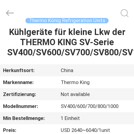
YANGTZE
MOTORS
INDUSTRY
CO.,
LIMITED.
Thermo König Refrigeration Units
All
Rights
Kühlgeräte für kleine Lkw der
ZU
Reserved.
THERMO KING SV-Serie
HAUSE
SV400/SV600/SV700/SV800/SV
PRODUKTE
Herkunftsort:
China
ÜBER
Markenname:
Thermo King
UNS
Zertifizierung:
Not available
Modellnummer:
SV400/600/700/800/1000
WERKSBESICHTIGUNG
Min Bestellmenge:
1 Einheit
QUALITÄTSKONTROLLE
Preis:
USD 2640~6040/1unit